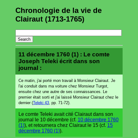
Chronologie de la vie de
Clairaut (1713-1765)
11 décembre 1760 (1) : Le comte
Joseph Teleki écrit dans son
journal :
Ce matin, j'ai porté mon travail à Monsieur Clairaut. Je
l'ai conduit dans ma voiture chez Monsieur Turgot,
ensuite chez une autre de ses connaissances. Le
premier était sorti et j'ai laissé Monsieur Clairaut chez le
dernier (
Teleki 43
, pp. 71-72).
Le comte Teleki avait cité Clairaut dans son
journal le 10 décembre (cf.
10 décembre 1760
(1)
), et retournera chez Clairaut le 15 (cf.
15
décembre 1760 (1)
).