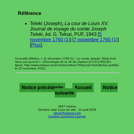
Référence
Teleki (Joseph),
La cour de Louis XV.
Journal de voyage du comte Joseph
Teleki
, éd. G. Tolnai, PUF, 1943 [
5
novembre 1760 (1)
] [
7 novembre 1760 (1)
]
[
Plus
].
Courcelle (Olivier), « 11 décembre 1760 (1) : Le comte Joseph Teleki écrit
dans son journal »,
Chronologie de la vie de Clairaut (1713-1765)
[En
ligne], http://www.clairaut.com/n11decembre1760po1pf.html [Notice publiée
le 20 novembre 2011].
Notice précédente
Accueil
Notice
suivante
3847 notices
Dernière mise à jour du site : 14 avril 2026
alexis@clairaut.com
Creative Commons License