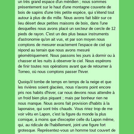
un très grand espace d'un méridien ; nous sommes
présentement sur le haut d'une montagne couverte de
bois de sapins d'une très petite espèce, qui s'étend tout
autour à plus de dix mille. Nous avons fait bâtir sur ce
lieu désert deux petites maisons de bois, dans l'une
desquelles nous avons placé un secteur de cercle de 12
pieds de rayon. C'est un des plus beaux instruments
d'astronomie qu'on ait vus, et par son moyen nous
comptons de mesurer exactement l'espace de ciel qui
répond au terrain que nous avons mesuré
géométriquement. Nous passons les jours à dormir ou à
chasser et les nuits à observer le ciel. Nous espérons
de finir toutes nos opérations avant que de retourner à
Torneo, où nous comptons passer l'hiver.
Quoiqu'il tombe de temps en temps de la neige et que
les rivières soient glacées, nous n'avons point encore
pris nos habits d'hiver, car nous devons nous attendre à
un froid bien plus piquant ; mais par bonheur rien ne
nous manque. Nous avons fait provision d'habits à la
laponaise, qui sont très chauds. Vous ririez trop de me
voir vêtu en Lapon, c'est la figure du monde la plus
comique, à moins que d'excepter celle du Lapon même,
qui, au ridicule de l'habillement, joint une figure fort
grotesque. Représentez-vous un homme tout couvert de