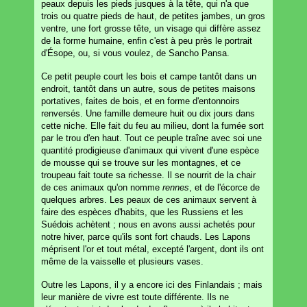
peaux depuis les pieds jusques à la tête, qui n'a que
trois ou quatre pieds de haut, de petites jambes, un gros
ventre, une fort grosse tête, un visage qui diffère assez
de la forme humaine, enfin c'est à peu près le portrait
d'Ésope, ou, si vous voulez, de Sancho Pansa.
Ce petit peuple court les bois et campe tantôt dans un
endroit, tantôt dans un autre, sous de petites maisons
portatives, faites de bois, et en forme d'entonnoirs
renversés. Une famille demeure huit ou dix jours dans
cette niche. Elle fait du feu au milieu, dont la fumée sort
par le trou d'en haut. Tout ce peuple traîne avec soi une
quantité prodigieuse d'animaux qui vivent d'une espèce
de mousse qui se trouve sur les montagnes, et ce
troupeau fait toute sa richesse. Il se nourrit de la chair
de ces animaux qu'on nomme
rennes
, et de l'écorce de
quelques arbres. Les peaux de ces animaux servent à
faire des espèces d'habits, que les Russiens et les
Suédois achètent ; nous en avons aussi achetés pour
notre hiver, parce qu'ils sont fort chauds. Les Lapons
méprisent l'or et tout métal, excepté l'argent, dont ils ont
même de la vaisselle et plusieurs vases.
Outre les Lapons, il y a encore ici des Finlandais ; mais
leur manière de vivre est toute différente. Ils ne