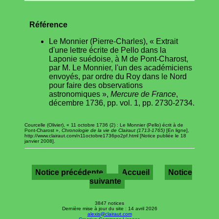
Référence
Le Monnier (Pierre-Charles), « Extrait
d'une lettre écrite de Pello dans la
Laponie suédoise, à M de Pont-Charost,
par M. Le Monnier, l'un des académiciens
envoyés, par ordre du Roy dans le Nord
pour faire des observations
astronomiques »,
Mercure de France
,
décembre 1736, pp. vol. 1, pp. 2730-2734.
Courcelle (Olivier), « 11 octobre 1736 (2) : Le Monnier (Pello) écrit à de
Pont-Charost »,
Chronologie de la vie de Clairaut (1713-1765)
[En ligne],
http://www.clairaut.com/n11octobre1736po2pf.html [Notice publiée le 18
janvier 2008].
Notice précédente
Accueil
Notice
suivante
3847 notices
Dernière mise à jour du site : 14 avril 2026
alexis@clairaut.com