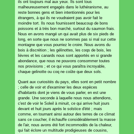
ils ont toujours mal aux yeux. Ils sont tous
malheureusement engagés dans le luthéranisme, au
reste bonnes gens et bien intentionnés pour les
étrangers, à qui ils ne voudraient pas avoir fait le
moindre tort. Ils nous fournissent beaucoup de bons
poissons et à très bon marché, surtout du saumon frais.
Nous en avons mangé un qui avait plus de six pieds de
long, en sorte que nous ne sommes pas si mal sur cette
montagne que vous pourriez le croire. Nous avons du
bois à discrétion ; les gélinottes, les coqs de bois, les
lièvres et les canards nous sont apportés en si grande
abondance, que nous ne pouvons consommer toutes
nos provisions ; et ce qui vous paraîtra incroyable,
chaque gelinotte ou coq ne coûte que deux sols.
Quant aux curiosités du pays, elles sont en petit nombre
; celle de voir et d'examiner les deux espèces
d'habitants dont je viens de vous parler, en est une
grande. Une seconde à laquelle nous nous attendions,
c'est de voir le Soleil à minuit, ce qui arrive huit jours
devant et huit jours après le solstice d'été ; mais
comme, en tournant ainsi autour des terres de ce climat
sans ce coucher, il échauffe considérablement la masse
de l'air, nous avons été fort incommodés de la chaleur,
qui fait éclore un multitude prodigieuses de cousins,