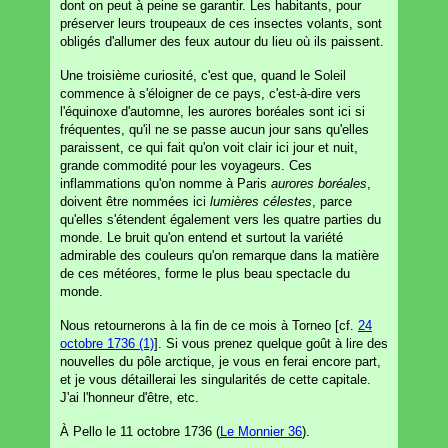
dont on peut à peine se garantir. Les habitants, pour
préserver leurs troupeaux de ces insectes volants, sont
obligés d'allumer des feux autour du lieu où ils paissent.
Une troisième curiosité, c'est que, quand le Soleil
commence à s'éloigner de ce pays, c'est-à-dire vers
l'équinoxe d'automne, les aurores boréales sont ici si
fréquentes, qu'il ne se passe aucun jour sans qu'elles
paraissent, ce qui fait qu'on voit clair ici jour et nuit,
grande commodité pour les voyageurs. Ces
inflammations qu'on nomme à Paris
aurores boréales
,
doivent être nommées ici
lumières célestes
, parce
qu'elles s'étendent également vers les quatre parties du
monde. Le bruit qu'on entend et surtout la variété
admirable des couleurs qu'on remarque dans la matière
de ces météores, forme le plus beau spectacle du
monde.
Nous retournerons à la fin de ce mois à Torneo [cf.
24
octobre 1736 (1)
]. Si vous prenez quelque goût à lire des
nouvelles du pôle arctique, je vous en ferai encore part,
et je vous détaillerai les singularités de cette capitale.
J'ai l'honneur d'être, etc.
À Pello le 11 octobre 1736 (
Le Monnier 36
).