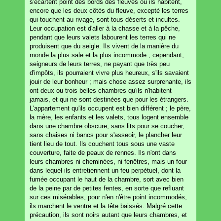
s'écartent point des bords des fleuves où ils habitent,
encore que les deux côtés du fleuve, excepté les terres
qui touchent au rivage, sont tous déserts et incultes.
Leur occupation est d'aller à la chasse et à la pêche,
pendant que leurs valets labourent les terres qui ne
produisent que du seigle. Ils vivent de la manière du
monde la plus sale et la plus incommode ; cependant,
seigneurs de leurs terres, ne payant que très peu
d'impôts, ils pourraient vivre plus heureux, s'ils savaient
jouir de leur bonheur ; mais chose assez surprenante, ils
ont deux ou trois belles chambres qu'ils n'habitent
jamais, et qui ne sont destinées que pour les étrangers.
L'appartement qu'ils occupent est bien différent ; le père,
la mère, les enfants et les valets, tous logent ensemble
dans une chambre obscure, sans lits pour se coucher,
sans chaises ni bancs pour s'asseoir, le plancher leur
tient lieu de tout. Ils couchent tous sous une vaste
couverture, faite de peaux de rennes. Ils n'ont dans
leurs chambres ni cheminées, ni fenêtres, mais un four
dans lequel ils entretiennent un feu perpétuel, dont la
fumée occupant le haut de la chambre, sort avec bien
de la peine par de petites fentes, en sorte que refluant
sur ces misérables, pour n'en n'être point incommodés,
ils marchent le ventre et la tête baissés. Malgré cette
précaution, ils sont noirs autant que leurs chambres, et