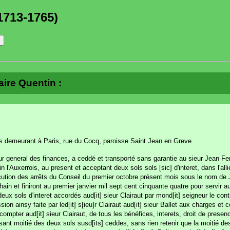
1713-1765)
aire Quentin :
ces demeurant à Paris, rue du Cocq, paroisse Saint Jean en Greve.
eur general des finances, a ceddé et transporté sans garantie au sieur Jean Fe
'Auxerrois, au present et acceptant deux sols sols [sic] d'interet, dans l'alli
cution des arrêts du Conseil du premier octobre présent mois sous le nom de
 et finiront au premier janvier mil sept cent cinquante quatre pour servir 
deux sols d'interet accordés aud[it] sieur Clairaut par mond[it] seigneur le cont
sion ainsy faite par led[it] s[ieu]r Clairaut aud[it] sieur Ballet aux charges et 
mpter aud[it] sieur Clairaut, de tous les bénéfices, interets, droit de presenc
sant moitié des deux sols susd[its] ceddes, sans rien retenir que la moitié des 