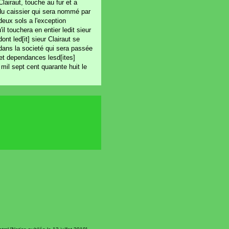
Clairaut, touche au fur et a
, du caissier qui sera nommé par
deux sols a l'exception
l touchera en entier ledit sieur
nt led[it] sieur Clairaut se
t dans la societé qui sera passée
 et dependances lesd[ites]
 mil sept cent quarante huit le