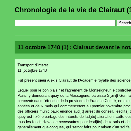
Chronologie de la vie de Clairaut (
11 octobre 1748 (1) : Clairaut devant le not
Transport d'interet
11 [octo]bre 1748
Fut present sieur Alexis Clairaut de l'Academie royalle des scien
Lequel pour le bon plaisir et l'agrement de Monseigneur le controll
Paris, y demeurant quay de la Messagerie, paroisse S[ain]t Germain l
percevoir dans l'étendue de la province de Franche Comté, en exe
années et deux mois qui commenceront au premier novembre prochain
des officiers municipaux énoncé aud[it] arrest du conseil, lesd|its] 
quoy est fixé le partage des intérets de lad[ite] alienation, cette ces
tous les fonds d'avance necessaires pour lesd[its] deux sols et de co
generallement quelconques, qui seront faits pour raison d'un sol fai