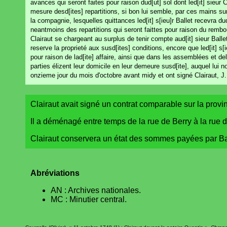
avances qui seront faites pour raison dud[ut] sol dont led[it] sieur Cl
mesure desd[ites] repartitions, si bon lui semble, par ces mains sur
la compagnie, lesquelles quittances led[it] s[ieu]r Ballet recevra du
neantmoins des repartitions qui seront faittes pour raison du rembour
Clairaut se chargeant au surplus de tenir compte aud[it] sieur Ballet
reserve la proprieté aux susd[ites] conditions, encore que led[it] s[
pour raison de lad[ite] affaire, ainsi que dans les assemblées et d
parties élizent leur domicile en leur demeure susd[ite], auquel lui n
onzieme jour du mois d'octobre avant midy et ont signé Clairaut, J
Clairaut avait signé un contrat comparable sur la provin
Il a déménagé entre temps de la rue de Berry à la rue 
Clairaut conservera un état des sommes payées par Ba
Abréviations
AN : Archives nationales.
MC : Minutier central.