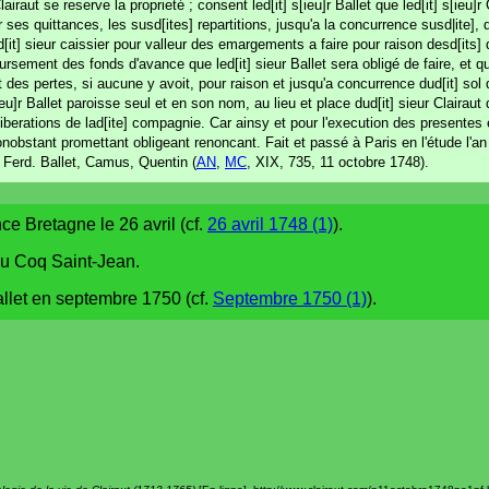
airaut se reserve la proprieté ; consent led[it] s[ieu]r Ballet que led[it] s[ieu]r 
 ses quittances, les susd[ites] repartitions, jusqu'a la concurrence susd|ite]
d[it] sieur caissier pour valleur des emargements a faire pour raison desd[its] 
sement des fonds d'avance que led[it] sieur Ballet sera obligé de faire, et qu'i
 des pertes, si aucune y avoit, pour raison et jusqu'a concurrence dud[it] sol do
ieu]r Ballet paroisse seul et en son nom, au lieu et place dud[it] sieur Clairau
eliberations de lad[ite] compagnie. Car ainsy et pour l'execution des presentes
onobstant promettant obligeant renoncant. Fait et passé à Paris en l'étude l'an
. Ferd. Ballet, Camus, Quentin (
AN
,
MC
, XIX, 735, 11 octobre 1748).
ce Bretagne le 26 avril (cf.
26 avril 1748 (1)
).
du Coq Saint-Jean.
llet en septembre 1750 (cf.
Septembre 1750 (1)
).