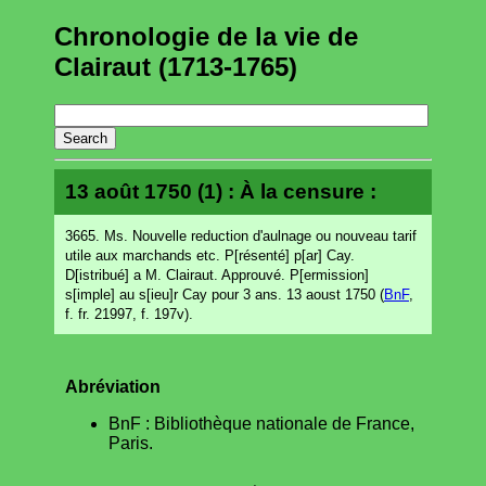
Chronologie de la vie de
Clairaut (1713-1765)
13 août 1750 (1) : À la censure :
3665. Ms. Nouvelle reduction d'aulnage ou nouveau tarif
utile aux marchands etc. P[résenté] p[ar] Cay.
D[istribué] a M. Clairaut. Approuvé. P[ermission]
s[imple] au s[ieu]r Cay pour 3 ans. 13 aoust 1750 (
BnF
,
f. fr. 21997, f. 197v).
Abréviation
BnF : Bibliothèque nationale de France,
Paris.