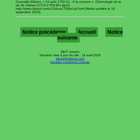
Courcelle (Olivier), « 13 août 1750 (1) : À la censure »,
Chronologie de la
vie de Clairaut (1713-1765)
[En ligne],
http://www.clairaut.com/n13aout1750po1pf.html [Notice publiée le 16
septembre 2010].
Notice précédente
Accueil
Notice
suivante
3847 notices
Dernière mise à jour du site : 14 avril 2026
alexis@clairaut.com
Creative Commons License