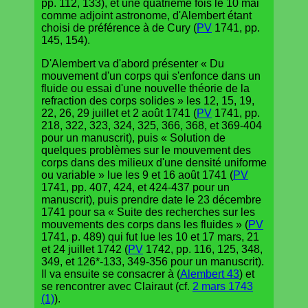
pp. 112, 133), et une quatrième fois le 10 mai
comme adjoint astronome, d'Alembert étant
choisi de préférence à de Cury (
PV
1741, pp.
145, 154).
D'Alembert va d'abord présenter « Du
mouvement d'un corps qui s'enfonce dans un
fluide ou essai d'une nouvelle théorie de la
refraction des corps solides » les 12, 15, 19,
22, 26, 29 juillet et 2 août 1741 (
PV
1741, pp.
218, 322, 323, 324, 325, 366, 368, et 369-404
pour un manuscrit), puis « Solution de
quelques problèmes sur le mouvement des
corps dans des milieux d'une densité uniforme
ou variable » lue les 9 et 16 août 1741 (
PV
1741, pp. 407, 424, et 424-437 pour un
manuscrit), puis prendre date le 23 décembre
1741 pour sa « Suite des recherches sur les
mouvements des corps dans les fluides » (
PV
1741, p. 489) qui fut lue les 10 et 17 mars, 21
et 24 juillet 1742 (
PV
1742, pp. 116, 125, 348,
349, et 126*-133, 349-356 pour un manuscrit).
Il va ensuite se consacrer à (
Alembert 43
) et
se rencontrer avec Clairaut (cf.
2 mars 1743
(1)
).