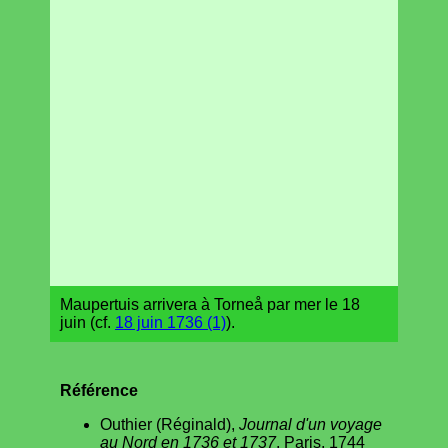
Maupertuis arrivera à Torneå par mer le 18
juin (cf.
18 juin 1736 (1)
).
Référence
Outhier (Réginald),
Journal d'un voyage
au Nord en 1736 et 1737
, Paris, 1744