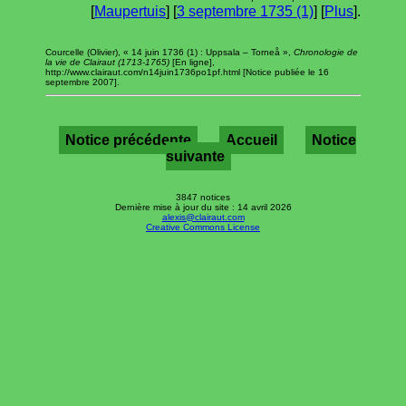
[
Maupertuis
] [
3 septembre 1735 (1)
] [
Plus
].
Courcelle (Olivier), « 14 juin 1736 (1) : Uppsala – Torneå »,
Chronologie de
la vie de Clairaut (1713-1765)
[En ligne],
http://www.clairaut.com/n14juin1736po1pf.html [Notice publiée le 16
septembre 2007].
Notice précédente
Accueil
Notice
suivante
3847 notices
Dernière mise à jour du site : 14 avril 2026
alexis@clairaut.com
Creative Commons License