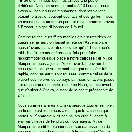
mil de chemin nous sommes arrivés à la poste
d'Höönas. Nous en sommes partis à 10 heures : nous
avons vu beaucoup de montagnes, dont les vallons
étaient fertiles, et souvent des lacs et des golfes ; nous
en avons passé un sur un pont, et nous sommes arrivés
à Brostat, éloigné dHöönas de 1 ½ mil.
Comme toutes leurs fêtes mobiles étaient retardées de
quatre semaines ; on faisait la fête de l'Ascension, et
nous n'avons pu avoir des chevaux qu'à 1 heure après
midi. Il a fallu nous arrêter deux fois pour faire
raccommoder quelque pièce à notre carrosse ; et M. de
Maupertuis nous a joints. Après avoir fait environ 1 mil,
nous avons passé sur un pont une grande rivière très
rapide, dont les eaux sont rousses, comme celles de la
plupart des rivières de ce pays là : nous en avons passé
sur un pont une seconde, nommée Husa, un peu avant
que d'arriver à Onska, distant de la poste précédente de
2 ¼ mil.
Nous sommes arrivés à Onska presque tous ensemble ;
un homme est venu nous avertir, que le vaisseau qui
portait M. Sommereux et nos ballots était à l'ancre à
environ 3 lieues de l'endroit où nous étions. M. de
Maupertuis partit le premier dans son carrosse ; un de
nos domestiques le conduisant à la descente d'Onska