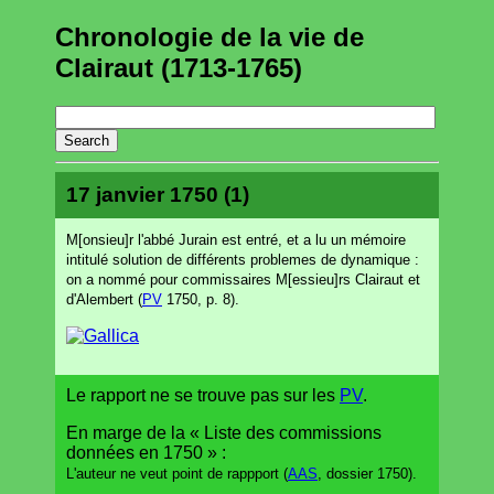
Chronologie de la vie de
Clairaut (1713-1765)
17 janvier 1750 (1)
M[onsieu]r l'abbé Jurain est entré, et a lu un mémoire
intitulé solution de différents problemes de dynamique :
on a nommé pour commissaires M[essieu]rs Clairaut et
d'Alembert (
PV
1750, p. 8).
Le rapport ne se trouve pas sur les
PV
.
En marge de la « Liste des commissions
données en 1750 » :
L'auteur ne veut point de rappport (
AAS
, dossier 1750).