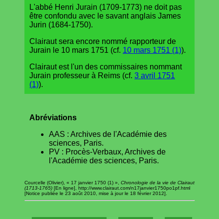
L'abbé Henri Jurain (1709-1773) ne doit pas
être confondu avec le savant anglais James
Jurin (1684-1750).
Clairaut sera encore nommé rapporteur de
Jurain le 10 mars 1751 (cf.
10 mars 1751 (1)
).
Clairaut est l'un des commissaires nommant
Jurain professeur à Reims (cf.
3 avril 1751
(1)
).
Abréviations
AAS : Archives de l'Académie des
sciences, Paris.
PV : Procès-Verbaux, Archives de
l'Académie des sciences, Paris.
Courcelle (Olivier), « 17 janvier 1750 (1) »,
Chronologie de la vie de Clairaut
(1713-1765)
[En ligne], http://www.clairaut.com/n17janvier1750po1pf.html
[Notice publiée le 23 août 2010, mise à jour le 18 février 2012].