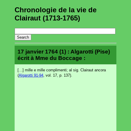
Chronologie de la vie de
Clairaut (1713-1765)
17 janvier 1764 (1) : Algarotti (Pise)
écrit à Mme du Boccage :
[…] mille e mille complimenti; al sig. Clairaut ancora
(
Algarotti 91-94
, vol. 17, p. 137).