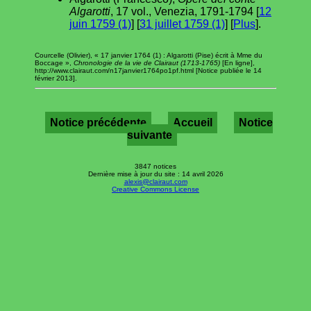
Algarotti
, 17 vol., Venezia, 1791-1794 [
12
juin 1759 (1)
] [
31 juillet 1759 (1)
] [
Plus
].
Courcelle (Olivier), « 17 janvier 1764 (1) : Algarotti (Pise) écrit à Mme du
Boccage »,
Chronologie de la vie de Clairaut (1713-1765)
[En ligne],
http://www.clairaut.com/n17janvier1764po1pf.html [Notice publiée le 14
février 2013].
Notice précédente
Accueil
Notice
suivante
3847 notices
Dernière mise à jour du site : 14 avril 2026
alexis@clairaut.com
Creative Commons License