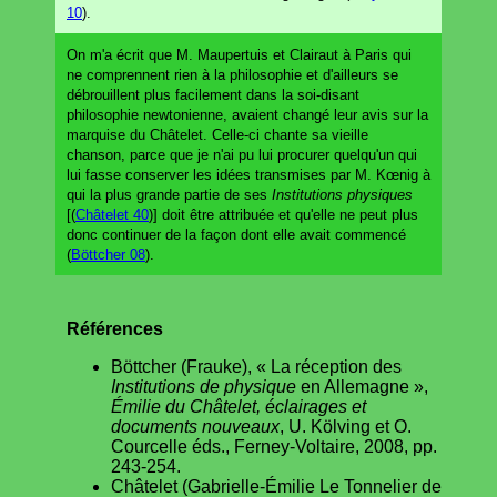
10
).
On m'a écrit que M. Maupertuis et Clairaut à Paris qui
ne comprennent rien à la philosophie et d'ailleurs se
débrouillent plus facilement dans la soi-disant
philosophie newtonienne, avaient changé leur avis sur la
marquise du Châtelet. Celle-ci chante sa vieille
chanson, parce que je n'ai pu lui procurer quelqu'un qui
lui fasse conserver les idées transmises par M. Kœnig à
qui la plus grande partie de ses
Institutions physiques
[(
Châtelet 40
)] doit être attribuée et qu'elle ne peut plus
donc continuer de la façon dont elle avait commencé
(
Böttcher 08
).
Références
Böttcher (Frauke), « La réception des
Institutions de physique
en Allemagne »,
Émilie du Châtelet, éclairages et
documents nouveaux
, U. Kölving et O.
Courcelle éds., Ferney-Voltaire, 2008, pp.
243-254.
Châtelet (Gabrielle-Émilie Le Tonnelier de