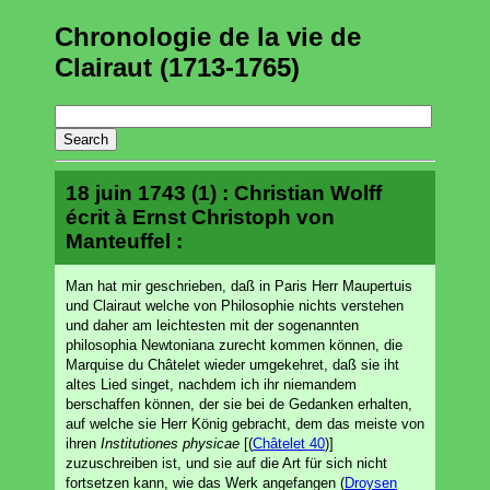
Chronologie de la vie de
Clairaut (1713-1765)
18 juin 1743 (1) : Christian Wolff
écrit à Ernst Christoph von
Manteuffel :
Man hat mir geschrieben, daß in Paris Herr Maupertuis
und Clairaut welche von Philosophie nichts verstehen
und daher am leichtesten mit der sogenannten
philosophia Newtoniana zurecht kommen können, die
Marquise du Châtelet wieder umgekehret, daß sie iht
altes Lied singet, nachdem ich ihr niemandem
berschaffen können, der sie bei de Gedanken erhalten,
auf welche sie Herr König gebracht, dem das meiste von
ihren
Institutiones physicae
[(
Châtelet 40
)]
zuzuschreiben ist, und sie auf die Art für sich nicht
fortsetzen kann, wie das Werk angefangen (
Droysen