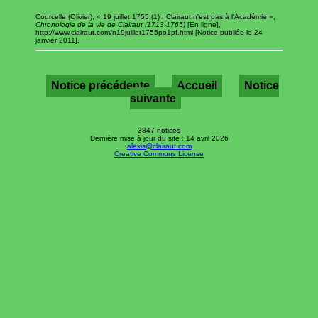
Courcelle (Olivier), « 19 juillet 1755 (1) : Clairaut n'est pas à l'Académie »,
Chronologie de la vie de Clairaut (1713-1765)
[En ligne],
http://www.clairaut.com/n19juillet1755po1pf.html [Notice publiée le 24
janvier 2011].
Notice précédente
Accueil
Notice
suivante
3847 notices
Dernière mise à jour du site : 14 avril 2026
alexis@clairaut.com
Creative Commons License