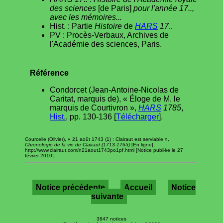
des sciences
[de Paris]
pour l'année 17..,
avec les mémoires...
Hist. : Partie
Histoire
de
HARS
17
..
PV : Procès-Verbaux, Archives de
l'Académie des sciences, Paris.
Référence
Condorcet (Jean-Antoine-Nicolas de
Caritat, marquis de), « Éloge de M. le
marquis de Courtivron »,
HARS
1785
,
Hist.
, pp. 130-136 [
Télécharger
].
Courcelle (Olivier), « 21 août 1743 (1) : Clairaut est serviable »,
Chronologie de la vie de Clairaut (1713-1765)
[En ligne],
http://www.clairaut.com/n21aout1743po1pf.html [Notice publiée le 27
février 2010].
Notice précédente
Accueil
Notice
suivante
3847 notices