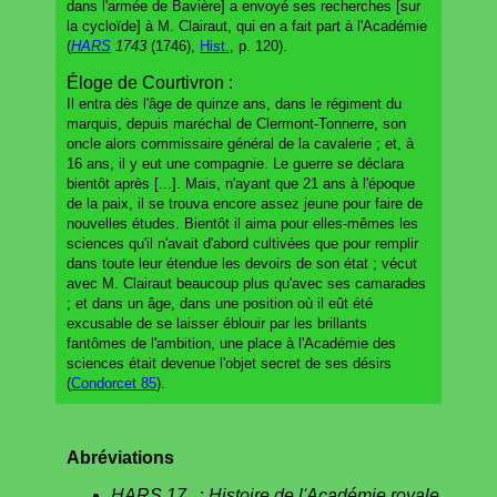
dans l'armée de Bavière] a envoyé ses recherches [sur
la cycloïde] à M. Clairaut, qui en a fait part à l'Académie
(
HARS
1743
(1746),
Hist.
, p. 120).
Éloge de Courtivron :
Il entra dès l'âge de quinze ans, dans le régiment du
marquis, depuis maréchal de Clermont-Tonnerre, son
oncle alors commissaire général de la cavalerie ; et, à
16 ans, il y eut une compagnie. Le guerre se déclara
bientôt après [...]. Mais, n'ayant que 21 ans à l'époque
de la paix, il se trouva encore assez jeune pour faire de
nouvelles études. Bientôt il aima pour elles-mêmes les
sciences qu'il n'avait d'abord cultivées que pour remplir
dans toute leur étendue les devoirs de son état ; vécut
avec M. Clairaut beaucoup plus qu'avec ses camarades
; et dans un âge, dans une position où il eût été
excusable de se laisser éblouir par les brillants
fantômes de l'ambition, une place à l'Académie des
sciences était devenue l'objet secret de ses désirs
(
Condorcet 85
).
Abréviations
HARS 17..
:
Histoire de l'Académie royale