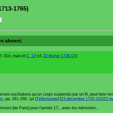
1713-1765)
nt absent.
. 31r), mais lit
C. 13
(cf.
22 février 1736 (2)
).
erses oscillations qu'un corps suspendu par un fil, peut faire lo
m.
, pp. 281-298, 1pl [
Télécharger
] [
23 décembre 1735 (2)
] [
23 ma
ciences
[de Paris]
pour l'année 17.., avec les mémoires...