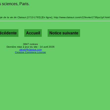
 sciences, Paris.
ie de la vie de Clairaut (1713-1765)
[En ligne], http://www.clairaut.com/n22fevrier1736po1pf.html [
récédente
Accueil
Notice suivante
3847 notices
Dernière mise à jour du site : 14 avril 2026
alexis@clairaut.com
Creative Commons License