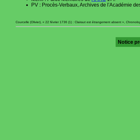
PV : Procès-Verbaux, Archives de l'Académie des
Courcelle (Olivier), « 22 février 1736 (1) : Clairaut est étrangement absent »,
Chronolog
Notice p