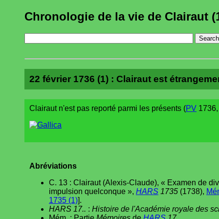
Chronologie de la vie de Clairaut (
22 février 1736 (1) : Clairaut est étrangeme
Clairaut n'est pas reporté parmi les présents (
PV
1736, f
Abréviations
C. 13 : Clairaut (Alexis-Claude), « Examen de div
impulsion quelconque »,
HARS
1735
(1738),
Mé
1735 (1)
].
HARS 17..
:
Histoire de l'Académie royale des s
Mém. : Partie
Mémoires
de
HARS
17
..