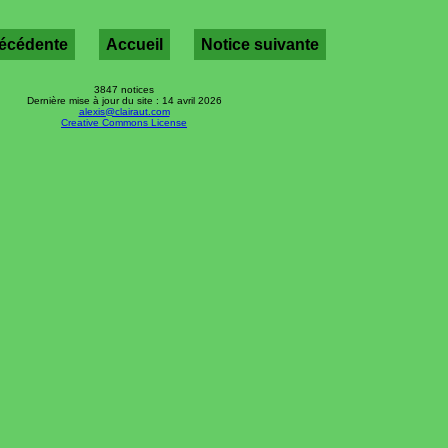
récédente
Accueil
Notice suivante
3847 notices
Dernière mise à jour du site : 14 avril 2026
alexis@clairaut.com
Creative Commons License