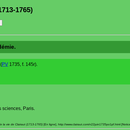
1713-1765)
adémie.
(
PV
1735, f. 145r).
 sciences, Paris.
e la vie de Clairaut (1713-1765)
[En ligne], http://www.clairaut.com/n22juin1735po1pf.html [Notic