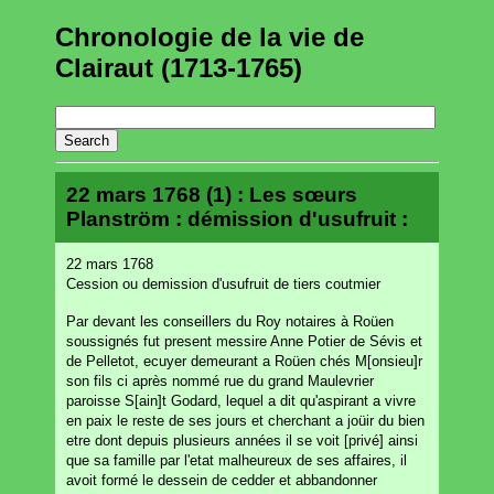
Chronologie de la vie de
Clairaut (1713-1765)
22 mars 1768 (1) : Les sœurs
Planström : démission d'usufruit :
22 mars 1768
Cession ou demission d'usufruit de tiers coutmier
Par devant les conseillers du Roy notaires à Roüen
soussignés fut present messire Anne Potier de Sévis et
de Pelletot, ecuyer demeurant a Roüen chés M[onsieu]r
son fils ci après nommé rue du grand Maulevrier
paroisse S[ain]t Godard, lequel a dit qu'aspirant a vivre
en paix le reste de ses jours et cherchant a joüir du bien
etre dont depuis plusieurs années il se voit [privé] ainsi
que sa famille par l'etat malheureux de ses affaires, il
avoit formé le dessein de cedder et abbandonner