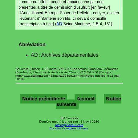
comme en effet il cedde et abbandonne par ces
presentes a titre de demission d'usufruit [en faveur]
d'Anne Robert Eutrope Potier de Pelletot, ecuyer, ancien
lieutenant d'infanterie son fils, ci devant domicillé
[transcription à finir] (
AD
Seine-Maritime, 2 E 4, 131).
Abréviation
AD : Archives départementales.
Courcelle (Olivier), « 22 mars 1768 (1) : Les sœurs Planström : démission
d'usufruit »,
Chronologie de la vie de Clairaut (1713-1765)
[En ligne],
http://www.clairaut.com/n22mars1768po1pf.html [Notice publiée le 11 mai
2013].
Notice précédente
Accueil
Notice
suivante
3847 notices
Dernière mise à jour du site : 14 avril 2026
alexis@clairaut.com
Creative Commons License