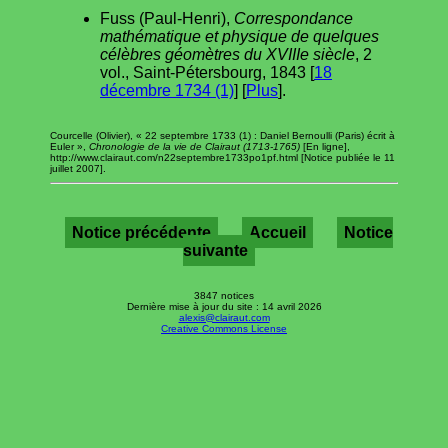
Fuss (Paul-Henri),
Correspondance
mathématique et physique de quelques
célèbres géomètres du XVIIIe siècle
, 2
vol., Saint-Pétersbourg, 1843 [
18
décembre 1734 (1)
] [
Plus
].
Courcelle (Olivier), « 22 septembre 1733 (1) : Daniel Bernoulli (Paris) écrit à
Euler »,
Chronologie de la vie de Clairaut (1713-1765)
[En ligne],
http://www.clairaut.com/n22septembre1733po1pf.html [Notice publiée le 11
juillet 2007].
Notice précédente
Accueil
Notice
suivante
3847 notices
Dernière mise à jour du site : 14 avril 2026
alexis@clairaut.com
Creative Commons License