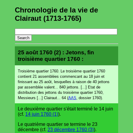
Chronologie de la vie de
Clairaut (1713-1765)
25 août 1760 (2) : Jetons, fin
troisième quartier 1760 :
Troisième quartier 1760. Le troisième quartier 1760
contient 21 assemblées commencant au 18 juin et
finissant au 25 août, lesquelles à raison de 40 jettons
par assemblée valent... 840 jettons. [...] Etat de
distribution des jettons du troisième quartier 1760,
Messieurs [...] Clairaut... 64 (
AAS
, dossier 1760).
Le deuxième quartier s'était terminé le 14 juin
(cf.
14 juin 1760 (1)
).
Le quatrième quartier se termine le 23
décembre (cf.
23 décembre 1760 (3)
).