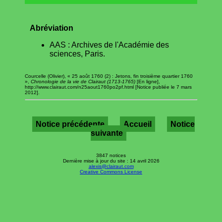
Abréviation
AAS : Archives de l'Académie des
sciences, Paris.
Courcelle (Olivier), « 25 août 1760 (2) : Jetons, fin troisième quartier 1760
»,
Chronologie de la vie de Clairaut (1713-1765)
[En ligne],
http://www.clairaut.com/n25aout1760po2pf.html [Notice publiée le 7 mars
2012].
Notice précédente
Accueil
Notice
suivante
3847 notices
Dernière mise à jour du site : 14 avril 2026
alexis@clairaut.com
Creative Commons License