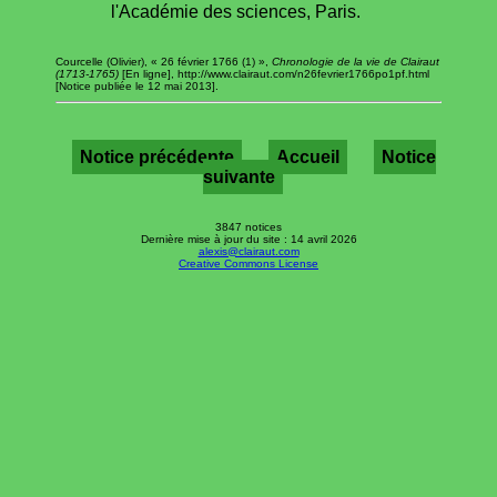
l'Académie des sciences, Paris.
Courcelle (Olivier), « 26 février 1766 (1) »,
Chronologie de la vie de Clairaut
(1713-1765)
[En ligne], http://www.clairaut.com/n26fevrier1766po1pf.html
[Notice publiée le 12 mai 2013].
Notice précédente
Accueil
Notice
suivante
3847 notices
Dernière mise à jour du site : 14 avril 2026
alexis@clairaut.com
Creative Commons License