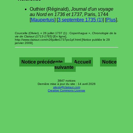
Outhier (Réginald),
Journal d'un voyage
au Nord en 1736 et 1737
, Paris, 1744
[
Maupertuis
] [
3 septembre 1735 (1)
] [
Plus
].
Courcelle (Olivier), « 26 juillet 1737 (1) : Copenhague »,
Chronologie de la
vie de Clairaut (1713-1765)
[En ligne],
http://www.clairaut.com/n26juillet1737po1pf.html [Notice publiée le 29
janvier 2009].
Notice précédente
Accueil
Notice
suivante
3847 notices
Dernière mise à jour du site : 14 avril 2026
alexis@clairaut.com
Creative Commons License