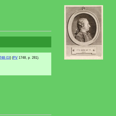
748 (1)
] (
PV
1748, p. 281).