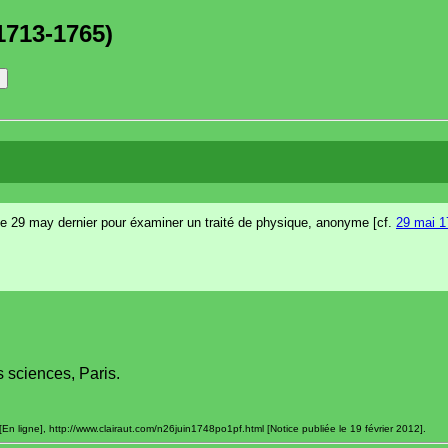
1713-1765)
e 29 may dernier pour éxaminer un traité de physique, anonyme [cf.
29 mai 1
 sciences, Paris.
[En ligne], http://www.clairaut.com/n26juin1748po1pf.html [Notice publiée le 19 février 2012].