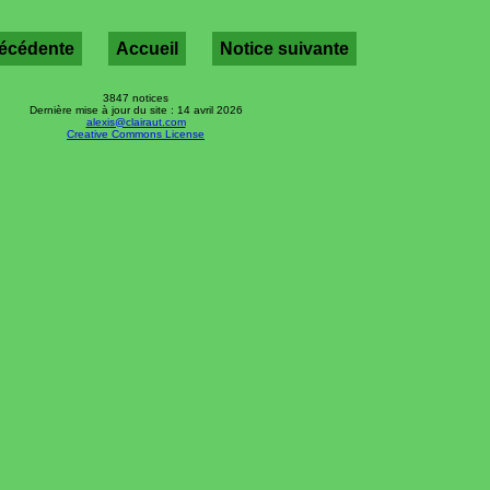
récédente
Accueil
Notice suivante
3847 notices
Dernière mise à jour du site : 14 avril 2026
alexis@clairaut.com
Creative Commons License