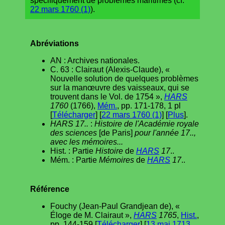
spécifiquement de problèmes maritimes (cf.
22 mars 1760 (1)
).
Abréviations
AN : Archives nationales.
C. 63 : Clairaut (Alexis-Claude), «
Nouvelle solution de quelques problèmes
sur la manœuvre des vaisseaux, qui se
trouvent dans le Vol. de 1754 »,
HARS
1760
(1766),
Mém.
, pp. 171-178, 1 pl
[
Télécharger
] [
22 mars 1760 (1)
] [
Plus
].
HARS 17..
:
Histoire de l'Académie royale
des sciences
[de Paris]
pour l'année 17..,
avec les mémoires...
Hist. : Partie
Histoire
de
HARS
17
..
Mém. : Partie
Mémoires
de
HARS
17
..
Référence
Fouchy (Jean-Paul Grandjean de), «
Éloge de M. Clairaut »,
HARS
1765
,
Hist.
,
pp. 144-159 [
Télécharger
] [
13 mai 1713