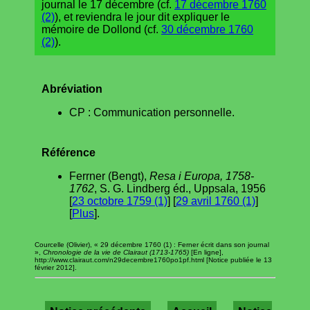
journal le 17 décembre (cf.
17 décembre 1760
(2)
), et reviendra le jour dit expliquer le
mémoire de Dollond (cf.
30 décembre 1760
(2)
).
Abréviation
CP : Communication personnelle.
Référence
Ferrner (Bengt),
Resa i Europa, 1758-
1762
, S. G. Lindberg éd., Uppsala, 1956
[
23 octobre 1759 (1)
] [
29 avril 1760 (1)
]
[
Plus
].
Courcelle (Olivier), « 29 décembre 1760 (1) : Ferner écrit dans son journal
»,
Chronologie de la vie de Clairaut (1713-1765)
[En ligne],
http://www.clairaut.com/n29decembre1760po1pf.html [Notice publiée le 13
février 2012].