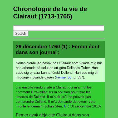
Chronologie de la vie de
Clairaut (1713-1765)
29 décembre 1760 (1) : Ferner écrit
dans son journal :
Sedan giorde jag besök hos Clairaut som visade mig hur
han arbetade på solution att göra Dollonds Tuber. Han
sade sig ej vara kunna förstå Dollond. Han bad mig till
middagen följande dagen (
Ferrner 56
, p. 357).
J’ai ensuite rendu visite à Clairaut qui m’a montré
comment il travaillait sur la solution pour faire les
lunettes de Dollond. Il m’a dit qu’il ne pouvait pas
comprendre Dollond. Il m’a demandé de revenir vers
midi le lendemain (Johan Sten,
CP
, 30 septembre 2010).
Ferner avait déjà cité Clairaut dans son