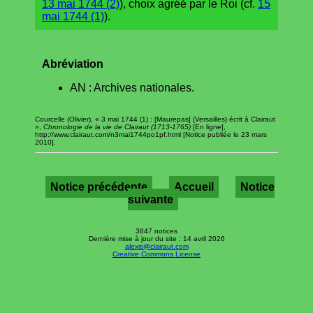
13 mai 1744 (2)
), choix agréé par le Roi (cf.
15
mai 1744 (1)
).
Abréviation
AN : Archives nationales.
Courcelle (Olivier), « 3 mai 1744 (1) : [Maurepas] (Versailles) écrit à Clairaut
»,
Chronologie de la vie de Clairaut (1713-1765)
[En ligne],
http://www.clairaut.com/n3mai1744po1pf.html [Notice publiée le 23 mars
2010].
Notice précédente
Accueil
Notice
suivante
3847 notices
Dernière mise à jour du site : 14 avril 2026
alexis@clairaut.com
Creative Commons License