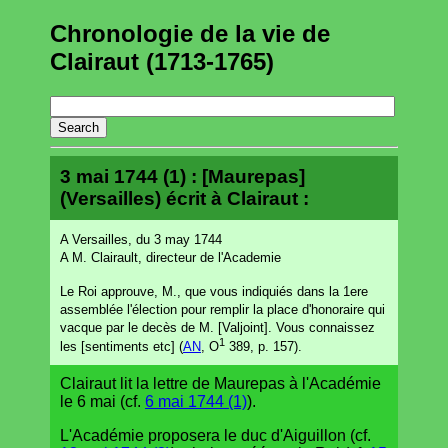
Chronologie de la vie de
Clairaut (1713-1765)
3 mai 1744 (1) : [Maurepas]
(Versailles) écrit à Clairaut :
A Versailles, du 3 may 1744
A M. Clairault, directeur de l'Academie
Le Roi approuve, M., que vous indiquiés dans la 1ere
assemblée l'élection pour remplir la place d'honoraire qui
vacque par le decès de M. [Valjoint]. Vous connaissez
1
les [sentiments etc] (
AN
, O
389, p. 157).
Clairaut lit la lettre de Maurepas à l'Académie
le 6 mai (cf.
6 mai 1744 (1)
).
L'Académie proposera le duc d'Aiguillon (cf.