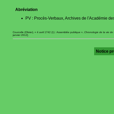
Abréviation
PV : Procès-Verbaux, Archives de l'Académie des
Courcelle (Olivier), « 4 avril 1742 (1) : Assemblée publique »,
Chronologie de la vie de
janvier 2012].
Notice p