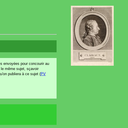
ces envoyées pour concourir au
e le même sujet, sçavoir
u'on publiera à ce sujet (
PV