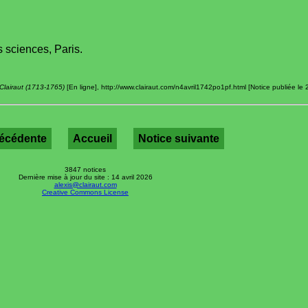
 sciences, Paris.
 Clairaut (1713-1765)
[En ligne], http://www.clairaut.com/n4avril1742po1pf.html [Notice publiée le
récédente
Accueil
Notice suivante
3847 notices
Dernière mise à jour du site : 14 avril 2026
alexis@clairaut.com
Creative Commons License