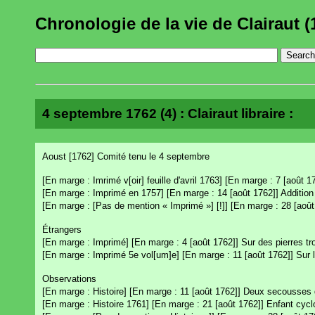
Chronologie de la vie de Clairaut (
4 septembre 1762 (4) : Clairaut libraire :
Aoust [1762] Comité tenu le 4 septembre
[En marge : Imrimé v[oir] feuille d'avril 1763] [En marge : 7 [août 1
[En marge : Imprimé en 1757] [En marge : 14 [août 1762]] Addition a
[En marge : [Pas de mention « Imprimé »] [!]] [En marge : 28 [août
Étrangers
[En marge : Imprimé] [En marge : 4 [août 1762]] Sur des pierres tr
[En marge : Imprimé 5e vol[um]e] [En marge : 11 [août 1762]] Sur la
Observations
[En marge : Histoire] [En marge : 11 [août 1762]] Deux secousses de
[En marge : Histoire 1761] [En marge : 21 [août 1762]] Enfant cycl