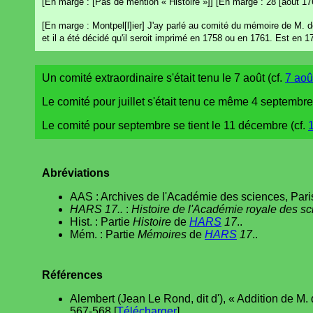
[En marge : [Pas de mention « Histoire »]] [En marge : 28 [août 176
[En marge : Montpel[l]ier] J'ay parlé au comité du mémoire de M. de
et il a été décidé qu'il seroit imprimé en 1758 ou en 1761. Est en 17
Un comité extraordinaire s'était tenu le 7 août (cf.
7 aoû
Le comité pour juillet s'était tenu ce même 4 septembre
Le comité pour septembre se tient le 11 décembre (cf.
Abréviations
AAS : Archives de l'Académie des sciences, Pari
HARS 17..
:
Histoire de l'Académie royale des s
Hist. : Partie
Histoire
de
HARS
17
..
Mém. : Partie
Mémoires
de
HARS
17
..
Références
Alembert (Jean Le Rond, dit d'), « Addition de 
567-568 [
Télécharger
].