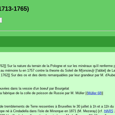
1713-1765)
762]] Sur la nature du terrain de la Pologne et sur les minéraux qu'il renferme 
u mémoire lu en 1757 contre la theorie du Soleil de M[onsieu]r [l'abbé] de La 
 1762]] Sur des os et des dents remarquables par leur grandeur par M. d'Aube
ouvées dans la vessie d'un boeuf par Bourgelat
 fabrique de la colle de poisson de Russie par M. Müller [(
Müller 68
)]
 tremblements de Terre ressenties à Bruxelles le 30 juillet à 1h et a 11h du 
ope né à Cindadella dans l'isle de Minorque en 1871 (M. Mezeray) [cf.
HARS