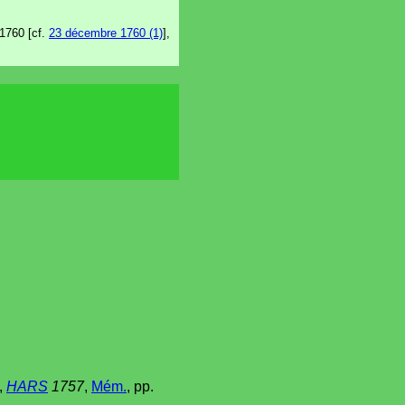
 1760 [cf.
23 décembre 1760 (1)
],
,
HARS
1757
,
Mém.
, pp.