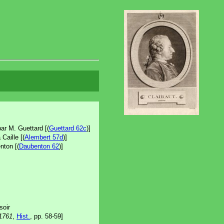
par M. Guettard [(
Guettard 62c
)]
Caille [(
Alembert 57d
)]
nton [(
Daubenton 62
)]
soir
1761
,
Hist.
, pp. 58-59]