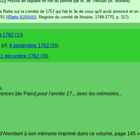
2]] Houïlle de laquelle on tire du petrole par M. de Tressan (M. Morand)
 Ratte sur la comète de 1757 qui fait le 3e de ceux qu'il avoit annoncé et en
61 [(
Ratte 61
)](
AAS
, Registre du comité de librairie, 1749-1770, p. 117).
t 1762 (1)
).
 (cf.
4 septembre 1762 (3)
).
11 décembre 1762 (3)
).
s.
ciences
[de Paris]
pour l'année 17.., avec les mémoires...
M. d'Alembert à son mémoire imprimé dans ce volume, page 145 »