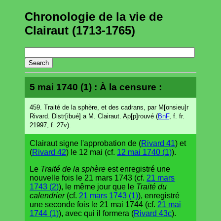
Chronologie de la vie de
Clairaut (1713-1765)
5 mai 1740 (1) : À la censure :
459. Traité de la sphère, et des cadrans, par M[onsieu]r
Rivard. Distr[ibué] a M. Clairaut. Ap[p]rouvé (
BnF
, f. fr.
21997, f. 27v).
Clairaut signe l'approbation de (
Rivard 41
) et
(
Rivard 42
) le 12 mai (cf.
12 mai 1740 (1)
).
Le
Traité de la sphère
est enregistré une
nouvelle fois le 21 mars 1743 (cf.
21 mars
1743 (2)
), le même jour que le
Traité du
calendrier
(cf.
21 mars 1743 (1)
), enregistré
une seconde fois le 21 mai 1744 (cf.
21 mai
1744 (1)
), avec qui il formera (
Rivard 43c
).