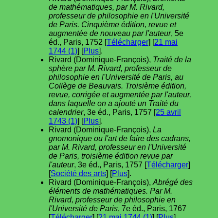
de mathématiques, par M. Rivard,
professeur de philosophie en l'Université
de Paris. Cinquième édition, revue et
augmentée de nouveau par l'auteur
, 5e
éd., Paris, 1752 [
Télécharger
] [
21 mai
1744 (1)
] [
Plus
].
Rivard (Dominique-François),
Traité de la
sphère par M. Rivard, professeur de
philosophie en l'Université de Paris, au
Collège de Beauvais. Troisième édition,
revue, corrigée et augmentée par l'auteur,
dans laquelle on a ajouté un Traité du
calendrier
, 3e éd., Paris, 1757 [
25 avril
1743 (1)
] [
Plus
].
Rivard (Dominique-François),
La
gnomonique ou l'art de faire des cadrans,
par M. Rivard, professeur en l'Université
de Paris, troisième édition revue par
l'auteur
, 3e éd., Paris, 1757 [
Télécharger
]
[
Société des arts
] [
Plus
].
Rivard (Dominique-François),
Abrégé des
éléments de mathématiques. Par M.
Rivard, professeur de philosophie en
l'Université de Paris
, 7e éd., Paris, 1767
[
Télécharger
] [
21 mai 1744 (1)
] [
Plus
].