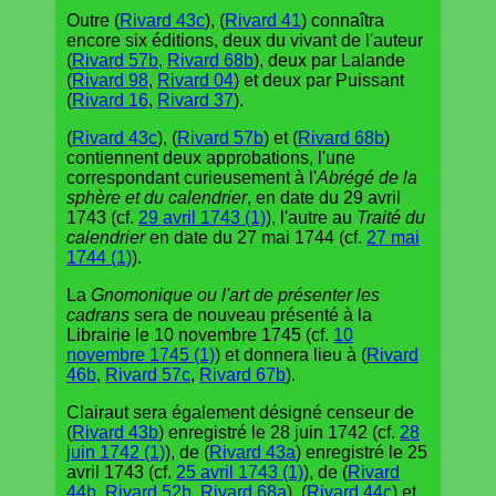
Outre (
Rivard 43c
), (
Rivard 41
) connaîtra
encore six éditions, deux du vivant de l'auteur
(
Rivard 57b
,
Rivard 68b
), deux par Lalande
(
Rivard 98
,
Rivard 04
) et deux par Puissant
(
Rivard 16
,
Rivard 37
).
(
Rivard 43c
), (
Rivard 57b
) et (
Rivard 68b
)
contiennent deux approbations, l'une
correspondant curieusement à l'
Abrégé de la
sphère et du calendrier
, en date du 29 avril
1743 (cf.
29 avril 1743 (1)
), l'autre au
Traité du
calendrier
en date du 27 mai 1744 (cf.
27 mai
1744 (1)
).
La
Gnomonique ou l'art de présenter les
cadrans
sera de nouveau présenté à la
Librairie le 10 novembre 1745 (cf.
10
novembre 1745 (1)
) et donnera lieu à (
Rivard
46b
,
Rivard 57c
,
Rivard 67b
).
Clairaut sera également désigné censeur de
(
Rivard 43b
) enregistré le 28 juin 1742 (cf.
28
juin 1742 (1)
), de (
Rivard 43a
) enregistré le 25
avril 1743 (cf.
25 avril 1743 (1)
), de (
Rivard
44b
,
Rivard 52b
,
Rivard 68a
), (
Rivard 44c
) et