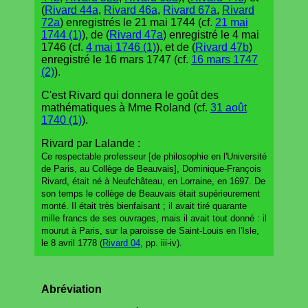
(
Rivard 44a
,
Rivard 46a
,
Rivard 67a
,
Rivard
72a
) enregistrés le 21 mai 1744 (cf.
21 mai
1744 (1)
), de (
Rivard 47a
) enregistré le 4 mai
1746 (cf.
4 mai 1746 (1)
), et de (
Rivard 47b
)
enregistré le 16 mars 1747 (cf.
16 mars 1747
(2)
).
C'est Rivard qui donnera le goût des
mathématiques à Mme Roland (cf.
31 août
1740 (1)
).
Rivard par Lalande :
Ce respectable professeur [de philosophie en l'Université
de Paris, au Collège de Beauvais], Dominique-François
Rivard, était né à Neufchâteau, en Lorraine, en 1697. De
son temps le collège de Beauvais était supérieurement
monté. Il était très bienfaisant ; il avait tiré quarante
mille francs de ses ouvrages, mais il avait tout donné : il
mourut à Paris, sur la paroisse de Saint-Louis en l'Isle,
le 8 avril 1778 (
Rivard 04
, pp. iii-iv).
Abréviation