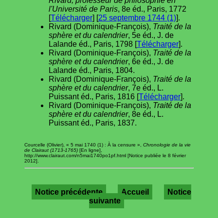
Rivard, professeur de philosophie en
l'Université de Paris
, 8e éd., Paris, 1772
[
Télécharger
] [
25 septembre 1744 (1)
].
Rivard (Dominique-François),
Traité de la
sphère et du calendrier
, 5e éd., J. de
Lalande éd., Paris, 1798 [
Télécharger
].
Rivard (Dominique-François),
Traité de la
sphère et du calendrier
, 6e éd., J. de
Lalande éd., Paris, 1804.
Rivard (Dominique-François),
Traité de la
sphère et du calendrier
, 7e éd., L.
Puissant éd., Paris, 1816 [
Télécharger
].
Rivard (Dominique-François),
Traité de la
sphère et du calendrier
, 8e éd., L.
Puissant éd., Paris, 1837.
Courcelle (Olivier), « 5 mai 1740 (1) : À la censure »,
Chronologie de la vie
de Clairaut (1713-1765)
[En ligne],
http://www.clairaut.com/n5mai1740po1pf.html [Notice publiée le 8 février
2012].
Notice précédente
Accueil
Notice
suivante