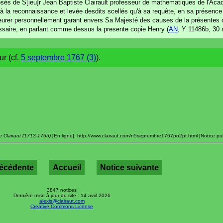
osés de S[ieu]r Jean Baptiste Clairault professeur de mathematiques de l'Aca
la reconnaissance et levée desdits scellés qu'à sa requête, en sa présence et
rer personnellement garant envers Sa Majesté des causes de la présentes op
ssaire, en parlant comme dessus la presente copie Henry (
AN
, Y 11486b, 30 
r (cf.
5 septembre 1767 (3)
).
e Clairaut (1713-1765)
[En ligne], http://www.clairaut.com/n5septembre1767po2pf.html [Notice pub
récédente
Accueil
Notice suivante
3847 notices
Dernière mise à jour du site : 14 avril 2026
alexis@clairaut.com
Creative Commons License