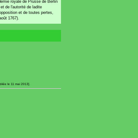
demie royale de Prusse de Berlin
 de l'autorité de ladite
position et de toutes pertes,
août 1767).
liée le 11 mai 2013].