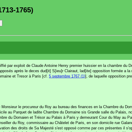
1713-1765)
niffié par exploit de Claude Antoine Henry premier huissier en la chambre du D
posés après le deces dud[it] S[ieu]r Clairaut, lad[ite] opposition formée a la
maine et Tresor à Paris [cf.
5 septembre 1767 (1)
], de laquelle opposition p
 de Monsieur le procureur du Roy au bureau des finances en la Chambre du Dom
micile au Parquet de ladite Chambre du Domaine sis Grande salle du Palais, n
mbre du Domaien et Trésor au Palais à Paris y demeurant Cour du May au Pala
seiller du Roy, commissaire au Châtelet de Paris, en son domicile rue Galand
rvation des droits de Sa Majesté s'est opposé comme par ces présentes il s'o