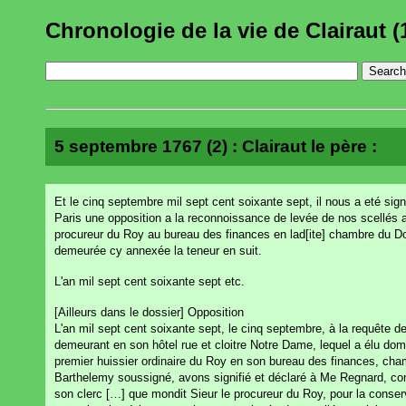
Chronologie de la vie de Clairaut (
5 septembre 1767 (2) : Clairaut le père :
Et le cinq septembre mil sept cent soixante sept, il nous a eté sig
Paris une opposition a la reconnoissance de levée de nos scellés ap
procureur du Roy au bureau des finances en lad[ite] chambre du Do
demeurée cy annexée la teneur en suit.
L'an mil sept cent soixante sept etc.
[Ailleurs dans le dossier] Opposition
L'an mil sept cent soixante sept, le cinq septembre, à la requête
demeurant en son hôtel rue et cloitre Notre Dame, lequel a élu do
premier huissier ordinaire du Roy en son bureau des finances, cha
Barthelemy soussigné, avons signifié et déclaré à Me Regnard, con
son clerc […] que mondit Sieur le procureur du Roy, pour la conse