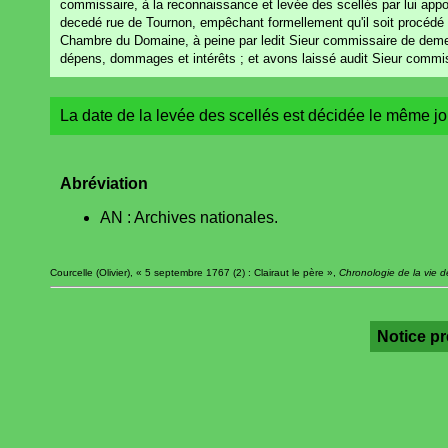
commissaire, à la reconnaissance et levée des scellés par lui app
decedé rue de Tournon, empêchant formellement qu'il soit procédé à 
Chambre du Domaine, à peine par ledit Sieur commissaire de demeu
dépens, dommages et intérêts ; et avons laissé audit Sieur commi
La date de la levée des scellés est décidée le même jou
Abréviation
AN : Archives nationales.
Courcelle (Olivier), « 5 septembre 1767 (2) : Clairaut le père »,
Chronologie de la vie d
Notice p