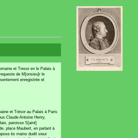
omaine et Tresor en le Palais à
 requeste de M[onsieu]r le
resentement enregistrée et
aine et Trésor au Palais à Paris
ous Claude Antoine Henry,
is, paroisse S[aint]
e, place Maubert, en parlant à
ppose ès mains dudit sieur