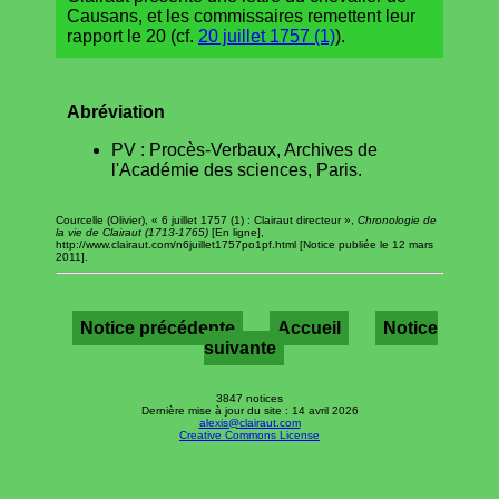
Causans, et les commissaires remettent leur
rapport le 20 (cf.
20 juillet 1757 (1)
).
Abréviation
PV : Procès-Verbaux, Archives de
l'Académie des sciences, Paris.
Courcelle (Olivier), « 6 juillet 1757 (1) : Clairaut directeur »,
Chronologie de
la vie de Clairaut (1713-1765)
[En ligne],
http://www.clairaut.com/n6juillet1757po1pf.html [Notice publiée le 12 mars
2011].
Notice précédente
Accueil
Notice
suivante
3847 notices
Dernière mise à jour du site : 14 avril 2026
alexis@clairaut.com
Creative Commons License