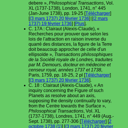
debere »,
Philosophical Transactions
, Vol.
XL (1737-1738), London, 1741, n° 445
(Jan-June 1738), pp. 19-25 [
Télécharger
]
[
(3 mars 1737) 20 février 1736
] [
(2 mars
1737) 19 février 1736
] [
Plus
].
C. 17A : Clairaut (Alexis-Claude), «
Recherches pour prouver que selon les
lois de l'attraction en raison inverse du
quarré des distances, la figure de la Terre
doit beaucoup approcher de celle d'un
ellipsoïde »,
Transactions philosophiques
de la Société royale de Londres, traduites
par M. Demours, docteur en médecine et
censeur royal, années 1737 et 1738
,
Paris, 1759, pp. 18-25, 2 pl [
Télécharger
]
[
(3 mars 1737) 20 février 1736
].
C. 18 : Clairaut (Alexis-Claude), « An
inquiry concerning the Figure of such
Planets as resolve about an axis,
supposing the density continually to vary,
from the Centre towards the Surface »,
Philosophical Transactions
, Vol. XL
(1737-1738), Londres, 1741, n° 449 (Aug.-
Sept. 1738), pp. 277-306 [
Télécharger
] [
2
octobre 1738 (1)
] [
(3 mars 1737) 20 février