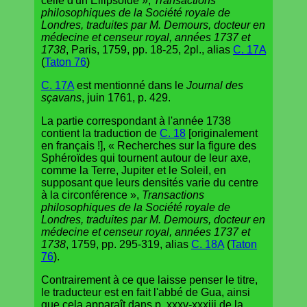
celle d'un Ellipsoïde »,
Transactions
philosophiques de la Société royale de
Londres, traduites par M. Demours, docteur en
médecine et censeur royal, années 1737 et
1738
, Paris, 1759, pp. 18-25, 2pl., alias
C. 17A
(
Taton 76
)
C. 17A
est mentionné dans le
Journal des
sçavans
, juin 1761, p. 429.
La partie correspondant à l'année 1738
contient la traduction de
C. 18
[originalement
en français !], « Recherches sur la figure des
Sphéroïdes qui tournent autour de leur axe,
comme la Terre, Jupiter et le Soleil, en
supposant que leurs densités varie du centre
à la circonférence »,
Transactions
philosophiques de la Société royale de
Londres, traduites par M. Demours, docteur en
médecine et censeur royal, années 1737 et
1738
, 1759, pp. 295-319, alias
C. 18A
(
Taton
76
).
Contrairement à ce que laisse penser le titre,
le traducteur est en fait l'abbé de Gua, ainsi
que cela apparaît dans p. xxxv-xxxiii de la