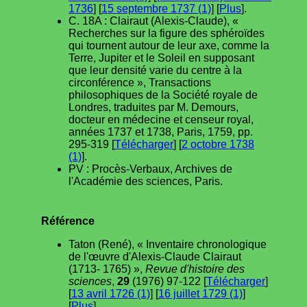
1736
] [
15 septembre 1737 (1)
] [
Plus
].
C. 18A : Clairaut (Alexis-Claude), «
Recherches sur la figure des sphéroïdes
qui tournent autour de leur axe, comme la
Terre, Jupiter et le Soleil en supposant
que leur densité varie du centre à la
circonférence », Transactions
philosophiques de la Société royale de
Londres, traduites par M. Demours,
docteur en médecine et censeur royal,
années 1737 et 1738, Paris, 1759, pp.
295-319 [
Télécharger
] [
2 octobre 1738
(1)
].
PV : Procès-Verbaux, Archives de
l'Académie des sciences, Paris.
Référence
Taton (René), « Inventaire chronologique
de l'œuvre d'Alexis-Claude Clairaut
(1713- 1765) »,
Revue d'histoire des
sciences
,
29
(1976) 97-122 [
Télécharger
]
[
13 avril 1726 (1)
] [
16 juillet 1729 (1)
]
[
Plus
].