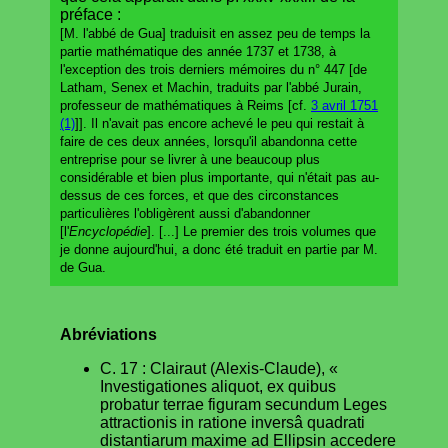
préface :
[M. l'abbé de Gua] traduisit en assez peu de temps la
partie mathématique des année 1737 et 1738, à
l'exception des trois derniers mémoires du n° 447 [de
Latham, Senex et Machin, traduits par l'abbé Jurain,
professeur de mathématiques à Reims [cf.
3 avril 1751
(1)
]]. Il n'avait pas encore achevé le peu qui restait à
faire de ces deux années, lorsqu'il abandonna cette
entreprise pour se livrer à une beaucoup plus
considérable et bien plus importante, qui n'était pas au-
dessus de ces forces, et que des circonstances
particulières l'obligèrent aussi d'abandonner
[l'
Encyclopédie
]. [...] Le premier des trois volumes que
je donne aujourd'hui, a donc été traduit en partie par M.
de Gua.
Abréviations
C. 17 : Clairaut (Alexis-Claude), «
Investigationes aliquot, ex quibus
probatur terrae figuram secundum Leges
attractionis in ratione inversâ quadrati
distantiarum maxime ad Ellipsin accedere