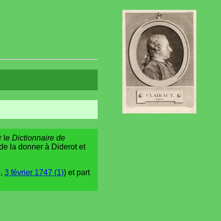
r le
Dictionnaire de
de la donner à Diderot et
)
,
3 février 1747 (1)
) et part