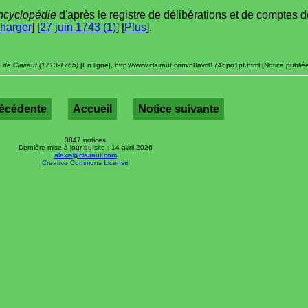
ncyclopédie
d'après le registre de délibérations et de comptes 
harger
] [
27 juin 1743 (1)
] [
Plus
].
e de Clairaut (1713-1765)
[En ligne], http://www.clairaut.com/n8avril1746po1pf.html [Notice publiée
récédente
Accueil
Notice suivante
3847 notices
Dernière mise à jour du site : 14 avril 2026
alexis@clairaut.com
Creative Commons License