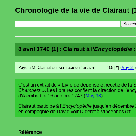
Chronologie de la vie de Clairaut (
8 avril 1746 (1) : Clairaut à l'
Encyclopédie
:
Payé à M. Clairaut sur son reçu du 1er avril..........105 [#] (
May 38
)
C'est un extrait du « Livre de dépense et recette de la
Chambers
». Les libraires confient la direction de l'e
d'Alembert le 16 octobre 1747 (
May 38
).
Clairaut participe à l'
Encyclopédie
jusqu'en décembre 
en compagnie de David voir Diderot à Vincennes (cf.
1
Référence