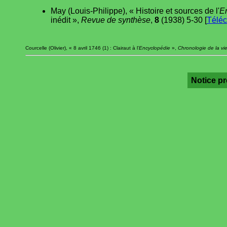
May (Louis-Philippe), « Histoire et sources de l'
E
inédit »,
Revue de synthèse
,
8
(1938) 5-30 [
Téléc
Courcelle (Olivier), « 8 avril 1746 (1) : Clairaut à l'
Encyclopédie
»,
Chronologie de la vi
Notice p