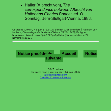
Haller (Albrecht von),
The
correspondence between Albrecht von
Haller and Charles Bonnet
, ed. O.
Sonntag, Bern-Stuttgart-Vienna, 1983.
Courcelle (Olivier), « 8 juin 1762 (1) : Bonnet (Genève) écrit à Albrecht von
Haller »,
Chronologie de la vie de Clairaut (1713-1765)
[En ligne],
http://www.clairaut.com/n8juin1762po1pf.html [Notice publiée le 22
novembre 2012].
Notice précédente
Accueil
Notice
suivante
3847 notices
Dernière mise à jour du site : 14 avril 2026
alexis@clairaut.com
Creative Commons License