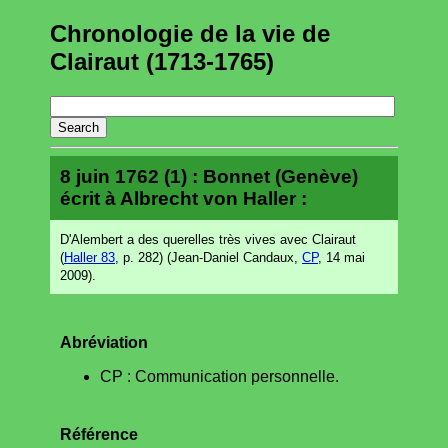
Chronologie de la vie de
Clairaut (1713-1765)
8 juin 1762 (1) : Bonnet (Genève)
écrit à Albrecht von Haller :
D'Alembert a des querelles très vives avec Clairaut
(
Haller 83
, p. 282) (Jean-Daniel Candaux,
CP
, 14 mai
2009).
Abréviation
CP : Communication personnelle.
Référence