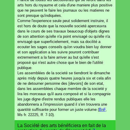
arts hors du royaume et cela d'une maniere plus positive
que ne peuvent le faire les journaux ou les matieres ne
sont presque qu'indiquées.
Comme l'experience seule peut solidement instruire, il
est hors de doute que la nouvelle societé aperceuvra
dans le cours de ses travaux beaucoup d'objets dignes
de son attention qu'elle n'a point envisagé ou qu'elle n'a
envisagé que superficielement, mais sa docilité a
ecouter les sages conseils qu'on voudra bien luy donner
et son application a les suivre pouront contribuer
extremement a la faire arriver au but qu'elle s'est
proposé qui n'est autre chose que le bien de l'utilité
publique.
Les assemblées de la societé se tiendront le dimanche
après midy depuis quatre heures jusqu'a six et cela afin
de ne detourner personne des [devoirs] de son etat,
dans les assemblées chaque membre de la societé y
lira les morceaux qu'il aura composé et si la compagnie
les juge digne d'estre rendus publiques elle les
abandonnera a l'impression quand il s'en trouvera une
quantité suffisante pour former un juste volume (
BnF
,
Ms fr. 22225, ff. 7-10).
La Société des arts bénéficiera en fait de la