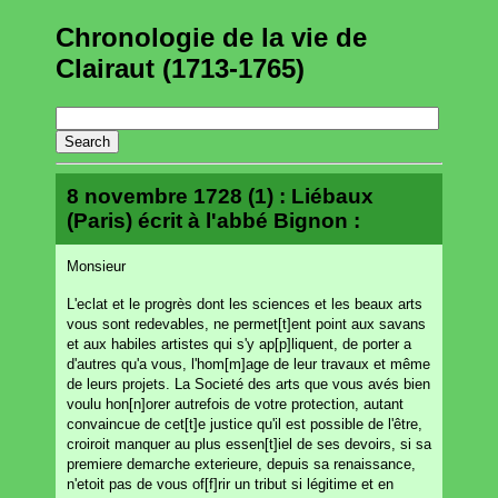
Chronologie de la vie de
Clairaut (1713-1765)
8 novembre 1728 (1) : Liébaux
(Paris) écrit à l'abbé Bignon :
Monsieur
L'eclat et le progrès dont les sciences et les beaux arts
vous sont redevables, ne permet[t]ent point aux savans
et aux habiles artistes qui s'y ap[p]liquent, de porter a
d'autres qu'a vous, l'hom[m]age de leur travaux et même
de leurs projets. La Societé des arts que vous avés bien
voulu hon[n]orer autrefois de votre protection, autant
convaincue de cet[t]e justice qu'il est possible de l'être,
croiroit manquer au plus essen[t]iel de ses devoirs, si sa
premiere demarche exterieure, depuis sa renaissance,
n'etoit pas de vous of[f]rir un tribut si légitime et en