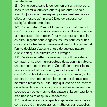
rien deplacer.
11°. On ne poura sans le consentement unanime de la
societé retirer aucun des effets qu'on aura une fois
abandon[n]és a la compagnie qui sera heritiere de ces
effets a mesure qu'il plaira à Dieu de disposer de
quelqu'un de ses membres.
12°. L'ordre estant l'ame et le soutient de toute societé
on s'attachera tres serieusement dans celle cy a ne rien
faire qui puisse le troubler. Pour mieux reussir en cela,
on aura un grand fond d'egards les uns pour les autres ;
on evitera toutes les expressions dures ou trop vives, et
l'on ne decidera d'aucune chose de quelque nature
qu'elle soit qu'a la pluralité des suffrages.
13°. On elira de cette maniere les cinq officiers de la
compagnie, scavoir : un directeur, deux administrateurs,
un secretaire, et un tresorier. Ces officiers feront leurs
fonctions pendant une année, mais ils pourront estre
destitués au bout de trois mois, six ou neuf mois, si la
compagnie par une deliberation expresse de tous ces
membres residens a Paris, juge qu'il est de son interest
de le faire. Au contraire ils pouront estre continués une
seconde année et mesme d'avantage si la compagnie le
croit necessaire et qu'ils y consentent.
14°. Le directeur aura l'inspection generale des affaires
de la societé ; il proposera les mattieres sur lesquelles