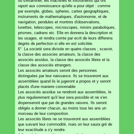
ou d'examiner, les machines et instruments qui ont
raport aux connoissance qu'elle a pour objet : comme
par exemple, globes, spheres, cartes geographiques,
instruments de mathematiques, d'astronomie, et de
navigation, pendules et montres d'observations,
lunettes, telescopes, microscopes, miroirs paraboliques,
prismes, cadrans etc. Elle en donnera la description et
les usages, et rendra comte par ecrit de leurs differens
degrés de perfection si elle en est solicitée.
6°. La societé sera divisée en quatre classes ; scavoir,
la classe des associes amateurs, la classe des
associés assidus, la classe des associés libres et la
classe des associés etrangers.
Les associés amateurs seront des personnes
distinguées par leur naissance. Ils se trouveront aux
assemblées quand ils le jugeront a propos et y seront
placés d'une maniere convenable.
Les associés assidus se rendront aux assemblées, le
plus regulierement qu'il leur sera possible et ne s'en
dispenseront que par de grandes raisons. Ils seront
obligés a donner chacun, au moins tous les ans un
morceau de leur composition.
Les associés libres ne se trouveront aux assemblées
que suivant leur commodité, mais on leur saura gré de
leur exactitude a s'y rendre.