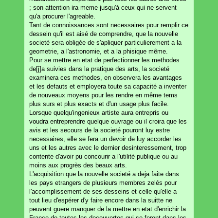
; son attention ira meme jusqu'à ceux qui ne servent
qu'a procurer l'agreable.
Tant de connoissances sont necessaires pour remplir ce
dessein qu'il est aisé de comprendre, que la nouvelle
societé sera obligée de s'apliquer particulierement a la
geometrie, a l'astronomie, et a la phisique même.
Pour se mettre en etat de perfectionner les methodes
de[j]a suivies dans la pratique des arts, la societé
examinera ces methodes, en observera les avantages
et les defauts et employera toute sa capacité a inventer
de nouveaux moyens pour les rendre en même tems
plus surs et plus exacts et d'un usage plus facile.
Lorsque quelqu'ingenieux artiste aura entrepris ou
voudra entreprendre quelque ouvrage ou il croira que les
avis et les secours de la societé pouront luy estre
necessaires, elle se fera un devoir de luy accorder les
uns et les autres avec le dernier desinteressement, trop
contente d'avoir pu concourir a l'utilité publique ou au
moins aux progrès des beaux arts.
L'acquisition que la nouvelle societé a deja faite dans
les pays etrangers de plusieurs membres zelés pour
l'accomplissement de ses desseins et celle qu'elle a
tout lieu d'espérer d'y faire encore dans la suitte ne
peuvent guere manquer de la mettre en etat d'enrichir la
France de toutes les decouvertes qui se feront dans les