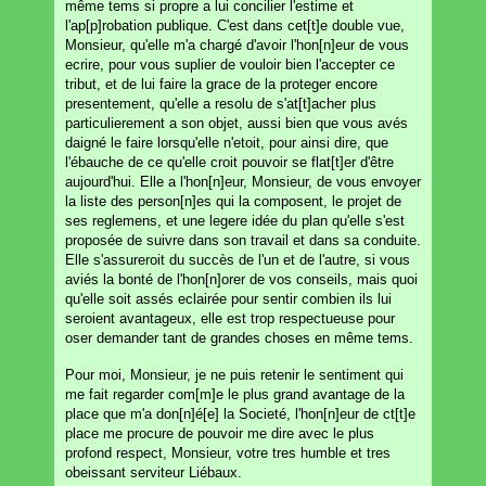
même tems si propre a lui concilier l'estime et
l'ap[p]robation publique. C'est dans cet[t]e double vue,
Monsieur, qu'elle m'a chargé d'avoir l'hon[n]eur de vous
ecrire, pour vous suplier de vouloir bien l'accepter ce
tribut, et de lui faire la grace de la proteger encore
presentement, qu'elle a resolu de s'at[t]acher plus
particulierement a son objet, aussi bien que vous avés
daigné le faire lorsqu'elle n'etoit, pour ainsi dire, que
l'ébauche de ce qu'elle croit pouvoir se flat[t]er d'être
aujourd'hui. Elle a l'hon[n]eur, Monsieur, de vous envoyer
la liste des person[n]es qui la composent, le projet de
ses reglemens, et une legere idée du plan qu'elle s'est
proposée de suivre dans son travail et dans sa conduite.
Elle s'assureroit du succès de l'un et de l'autre, si vous
aviés la bonté de l'hon[n]orer de vos conseils, mais quoi
qu'elle soit assés eclairée pour sentir combien ils lui
seroient avantageux, elle est trop respectueuse pour
oser demander tant de grandes choses en même tems.
Pour moi, Monsieur, je ne puis retenir le sentiment qui
me fait regarder com[m]e le plus grand avantage de la
place que m'a don[n]é[e] la Societé, l'hon[n]eur de ct[t]e
place me procure de pouvoir me dire avec le plus
profond respect, Monsieur, votre tres humble et tres
obeissant serviteur Liébaux.