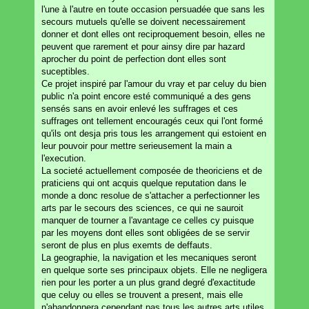
l'une à l'autre en toute occasion persuadée que sans les
secours mutuels qu'elle se doivent necessairement
donner et dont elles ont reciproquement besoin, elles ne
peuvent que rarement et pour ainsy dire par hazard
aprocher du point de perfection dont elles sont
suceptibles.
Ce projet inspiré par l'amour du vray et par celuy du bien
public n'a point encore esté communiqué a des gens
sensés sans en avoir enlevé les suffrages et ces
suffrages ont tellement encouragés ceux qui l'ont formé
qu'ils ont desja pris tous les arrangement qui estoient en
leur pouvoir pour mettre serieusement la main a
l'execution.
La societé actuellement composée de theoriciens et de
praticiens qui ont acquis quelque reputation dans le
monde a donc resolue de s'attacher a perfectionner les
arts par le secours des sciences, ce qui ne sauroit
manquer de tourner a l'avantage ce celles cy puisque
par les moyens dont elles sont obligées de se servir
seront de plus en plus exemts de deffauts.
La geographie, la navigation et les mecaniques seront
en quelque sorte ses principaux objets. Elle ne negligera
rien pour les porter a un plus grand degré d'exactitude
que celuy ou elles se trouvent a present, mais elle
n'abandonnera cependant pas tous les autres arts utiles