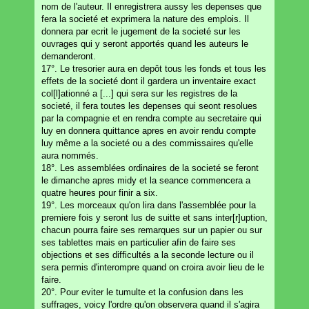
nom de l'auteur. Il enregistrera aussy les depenses que
fera la societé et exprimera la nature des emplois. Il
donnera par ecrit le jugement de la societé sur les
ouvrages qui y seront apportés quand les auteurs le
demanderont.
17°. Le tresorier aura en depôt tous les fonds et tous les
effets de la societé dont il gardera un inventaire exact
col[l]ationné a [...] qui sera sur les registres de la
societé, il fera toutes les depenses qui seont resolues
par la compagnie et en rendra compte au secretaire qui
luy en donnera quittance apres en avoir rendu compte
luy même a la societé ou a des commissaires qu'elle
aura nommés.
18°. Les assemblées ordinaires de la societé se feront
le dimanche apres midy et la seance commencera a
quatre heures pour finir a six.
19°. Les morceaux qu'on lira dans l'assemblée pour la
premiere fois y seront lus de suitte et sans inter[r]uption,
chacun pourra faire ses remarques sur un papier ou sur
ses tablettes mais en particulier afin de faire ses
objections et ses difficultés a la seconde lecture ou il
sera permis d'interompre quand on croira avoir lieu de le
faire.
20°. Pour eviter le tumulte et la confusion dans les
suffrages, voicy l'ordre qu'on observera quand il s'agira