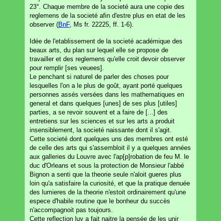
23°. Chaque membre de la societé aura une copie des
reglemens de la societé afin d'estre plus en etat de les
observer (
BnF
, Ms fr. 22225, ff. 1-6).
Idée de l'etablissement de la societé académique des
beaux arts, du plan sur lequel elle se propose de
travailler et des reglemens qu'elle croit devoir observer
pour remplir [ses veuees].
Le penchant si naturel de parler des choses pour
lesquelles l'on a le plus de goût, ayant porté quelques
personnes assés versées dans les mathematiques en
general et dans quelques [unes] de ses plus [utiles]
parties, a se revoir souvent et a faire de [...] des
entretiens sur les sciences et sur les arts a produit
insensiblement, la societé naissante dont il s'agit.
Cette societé dont quelques uns des membres ont esté
de celle des arts qui s'assembloit il y a quelques années
aux galleries du Louvre avec l'ap[p]robation de feu M. le
duc d'Orleans et sous la protection de Monsieur l'abbé
Bignon a senti que la theorie seule n'aloit gueres plus
loin qu'a satisfaire la curiosité, et que la pratique denuée
des lumieres de la theorie n'estoit ordinairement qu'une
espece d'habile routine que le bonheur du succès
n'accompagnoit pas toujours.
Cette reflection luy a fait naitre la pensée de les unir