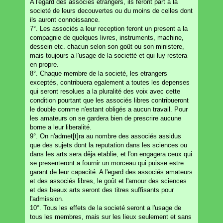
A l'egard des associés etrangers, ils feront part a la
societé de leurs decouvertes ou du moins de celles dont
ils auront connoissance.
7°. Les associés a leur reception feront un present a la
compagnie de quelques livres, instruments, machine,
dessein etc. chacun selon son goût ou son ministere,
mais toujours a l'usage de la societté et qui luy restera
en propre.
8°. Chaque membre de la societé, les etrangers
exceptés, contribuera egalement a toutes les depenses
qui seront resolues a la pluralité des voix avec cette
condition pourtant que les associés libres contribueront
le double comme n'estant obligés a aucun travail. Pour
les amateurs on se gardera bien de prescrire aucune
borne a leur liberalité.
9°. On n'admet[t]ra au nombre des associés assidus
que des sujets dont la reputation dans les sciences ou
dans les arts sera dêja etablie, et l'on engagera ceux qui
se presenteront a fournir un morceau qui puisse estre
garant de leur capacité. A l'egard des associés amateurs
et des associés libres, le goût et l'amour des sciences
et des beaux arts seront des titres suffisants pour
l'admission.
10°. Tous les effets de la societé seront a l'usage de
tous les membres, mais sur les lieux seulement et sans