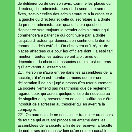
de deliberer ou de dire son avis. Comme les places du
directeur, des administrateurs et du secretaire seront
fixes, scavoir celles des administrateurs a la droite et a
la gauche du directeur et celle du secretaire a la droite
du premier administrateur, quand il sera question
d'opiner ce sera toujours le premier administrateur qui
commencera a parler ce qui continuera par la droite
jusqu'au directeur qui donnera son sentiment le dernier
comme il a dela esté dit. On observera qu'il n'y ait de
places affectées que pour les officiers dont il a esté fait
mention : toutes les autres seront arbitraires et
dependront du choix des associés ou plustost du tems
qu'il arriveront a l'assemblée.
21°. Personne n'aura entrée dans les assemblées de la
societé, s'il n'en est membre a moins que par une
deliberation il ne soit jugé a propos d'en user autrement.
La societé n'entend pas neantmoins que ce reglement
regarde ceux qui auront quelque chose de nouveau ou
de singulier a luy presenter en ce cas il suffira pour être
introduit de s'adresser au tresorier qui en avertira la
compagnie.
22°. On aura soin de ne rien laisser transpirer au dehors
de tout ce qui aura eté proposé ou entamé dans les
assemblées de la societé affin de se reserver la faculté
de porter ses idées aussy loin qu'on en sera capable.