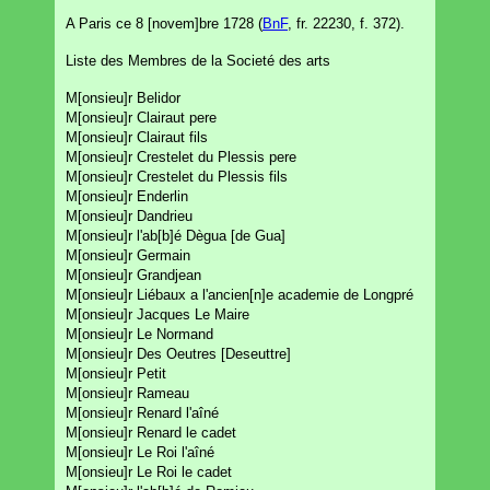
A Paris ce 8 [novem]bre 1728 (
BnF
, fr. 22230, f. 372).
Liste des Membres de la Societé des arts
M[onsieu]r Belidor
M[onsieu]r Clairaut pere
M[onsieu]r Clairaut fils
M[onsieu]r Crestelet du Plessis pere
M[onsieu]r Crestelet du Plessis fils
M[onsieu]r Enderlin
M[onsieu]r Dandrieu
M[onsieu]r l'ab[b]é Dègua [de Gua]
M[onsieu]r Germain
M[onsieu]r Grandjean
M[onsieu]r Liébaux a l'ancien[n]e academie de Longpré
M[onsieu]r Jacques Le Maire
M[onsieu]r Le Normand
M[onsieu]r Des Oeutres [Deseuttre]
M[onsieu]r Petit
M[onsieu]r Rameau
M[onsieu]r Renard l'aîné
M[onsieu]r Renard le cadet
M[onsieu]r Le Roi l'aîné
M[onsieu]r Le Roi le cadet