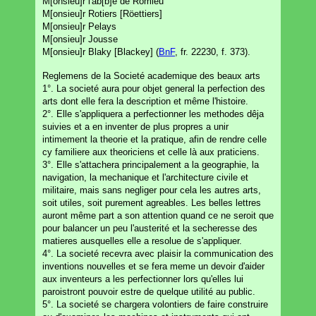
M[onsieu]r l'ab[b]é de Romieu
M[onsieu]r Rotiers [Röettiers]
M[onsieu]r Pelays
M[onsieu]r Jousse
M[onsieu]r Blaky [Blackey] (
BnF
, fr. 22230, f. 373).
Reglemens de la Societé academique des beaux arts
1°. La societé aura pour objet general la perfection des
arts dont elle fera la description et même l'histoire.
2°. Elle s'appliquera a perfectionner les methodes dêja
suivies et a en inventer de plus propres a unir
intimement la theorie et la pratique, afin de rendre celle
cy familiere aux theoriciens et celle là aux praticiens.
3°. Elle s'attachera principalement a la geographie, la
navigation, la mechanique et l'architecture civile et
militaire, mais sans negliger pour cela les autres arts,
soit utiles, soit purement agreables. Les belles lettres
auront même part a son attention quand ce ne seroit que
pour balancer un peu l'austerité et la secheresse des
matieres ausquelles elle a resolue de s'appliquer.
4°. La societé recevra avec plaisir la communication des
inventions nouvelles et se fera meme un devoir d'aider
aux inventeurs a les perfectionner lors qu'elles lui
paroistront pouvoir estre de quelque utilité au public.
5°. La societé se chargera volontiers de faire construire