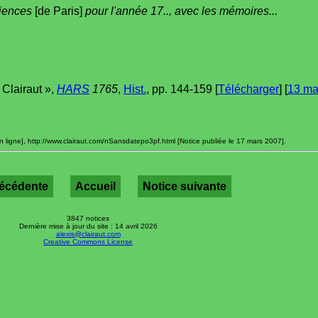
ciences
[de Paris]
pour l'année 17.., avec les mémoires...
Clairaut »,
HARS
1765
,
Hist.
, pp. 144-159 [
Télécharger
] [
13 ma
n ligne], http://www.clairaut.com/nSansdatepo3pf.html [Notice publiée le 17 mars 2007].
récédente
Accueil
Notice suivante
3847 notices
Dernière mise à jour du site : 14 avril 2026
alexis@clairaut.com
Creative Commons License