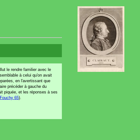
lut le rendre familier avec le
semblable à celui qu'on avait
éparées, en l'avertissant que
 faire précéder à gauche du
it piquée, et les réponses à ses
Fouchy 65
).