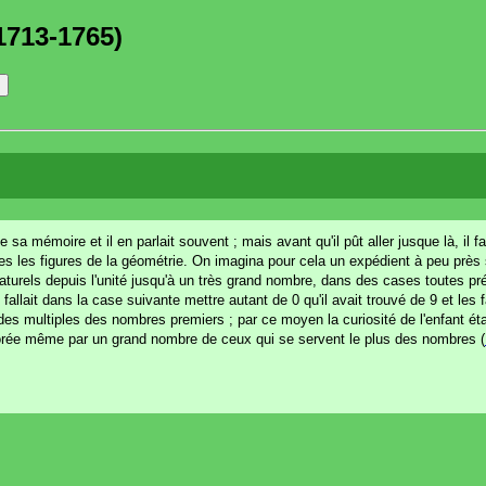
1713-1765)
 sa mémoire et il en parlait souvent ; mais avant qu'il pût aller jusque là, il fal
tes les figures de la géométrie. On imagina pour cela un expédient à peu près 
naturels depuis l'unité jusqu'à un très grand nombre, dans des cases toutes pr
 fallait dans la case suivante mettre autant de 0 qu'il avait trouvé de 9 et les
es multiples des nombres premiers ; par ce moyen la curiosité de l'enfant éta
ignorée même par un grand nombre de ceux qui se servent le plus des nombres (