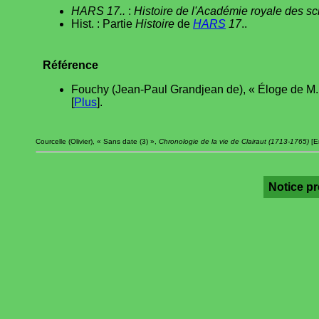
HARS 17..
:
Histoire de l'Académie royale des s
Hist. : Partie
Histoire
de
HARS
17
..
Référence
Fouchy (Jean-Paul Grandjean de), « Éloge de M. 
[
Plus
].
Courcelle (Olivier), « Sans date (3) »,
Chronologie de la vie de Clairaut (1713-1765)
[E
Notice p