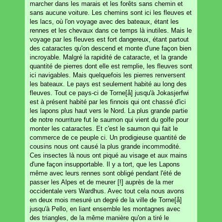
marcher dans les marais et les forêts sans chemin et
sans aucune voiture. Les chemins sont ici les fleuves et
les lacs, où l'on voyage avec des bateaux, étant les
rennes et les chevaux dans ce temps là inutiles. Mais le
voyage par les fleuves est fort dangereux, étant partout
des cataractes qu'on descend et monte d'une façon bien
incroyable. Malgré la rapidité de cataracte, et la grande
quantité de pierres dont elle est remplie, les fleuves sont
ici navigables. Mais quelquefois les pierres renversent
les bateaux. Le pays est seulement habité au long des
fleuves. Tout ce pays-ci de Torne[å] jusqu'à Jokasjerfwi
est à présent habité par les finnois qui ont chassé d'ici
les lapons plus haut vers le Nord. La plus grande partie
de notre nourriture fut le saumon qui vient du golfe pour
monter les cataractes. Et c'est le saumon qui fait le
commerce de ce peuple ci. Un prodigieuse quantité de
cousins nous ont causé la plus grande incommodité.
Ces insectes là nous ont piqué au visage et aux mains
d'une façon insupportable. Il y a tort, que les Lapons
même avec leurs rennes sont obligé pendant l'été de
passer les Alpes et de meurer [!] auprès de la mer
occidentale vers Wardhus. Avec tout cela nous avons
en deux mois mesuré un degré de la ville de Torne[å]
jusqu'à Pello, en liant ensemble les montagnes avec
des triangles, de la même manière qu'on a tiré le