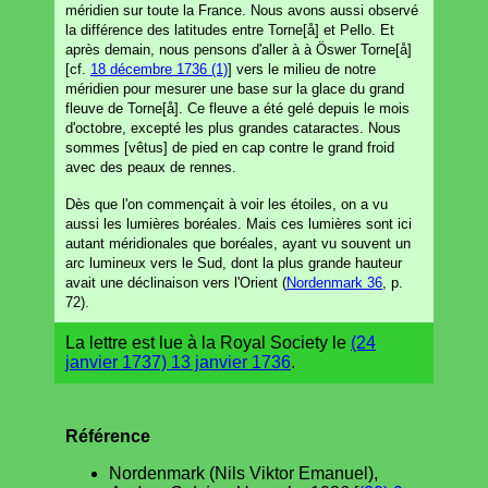
méridien sur toute la France. Nous avons aussi observé
la différence des latitudes entre Torne[å] et Pello. Et
après demain, nous pensons d'aller à à Öswer Torne[å]
[cf.
18 décembre 1736 (1)
] vers le milieu de notre
méridien pour mesurer une base sur la glace du grand
fleuve de Torne[å]. Ce fleuve a été gelé depuis le mois
d'octobre, excepté les plus grandes cataractes. Nous
sommes [vêtus] de pied en cap contre le grand froid
avec des peaux de rennes.
Dès que l'on commençait à voir les étoiles, on a vu
aussi les lumières boréales. Mais ces lumières sont ici
autant méridionales que boréales, ayant vu souvent un
arc lumineux vers le Sud, dont la plus grande hauteur
avait une déclinaison vers l'Orient (
Nordenmark 36
, p.
72).
La lettre est lue à la Royal Society le
(24
janvier 1737) 13 janvier 1736
.
Référence
Nordenmark (Nils Viktor Emanuel),