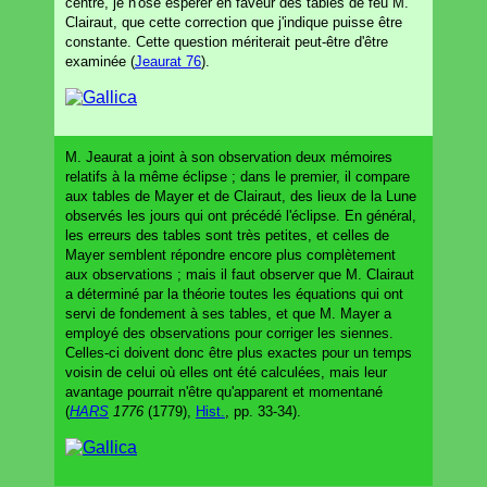
centre, je n'ose espérer en faveur des tables de feu M.
Clairaut, que cette correction que j'indique puisse être
constante. Cette question mériterait peut-être d'être
examinée (
Jeaurat 76
).
M. Jeaurat a joint à son observation deux mémoires
relatifs à la même éclipse ; dans le premier, il compare
aux tables de Mayer et de Clairaut, des lieux de la Lune
observés les jours qui ont précédé l'éclipse. En général,
les erreurs des tables sont très petites, et celles de
Mayer semblent répondre encore plus complètement
aux observations ; mais il faut observer que M. Clairaut
a déterminé par la théorie toutes les équations qui ont
servi de fondement à ses tables, et que M. Mayer a
employé des observations pour corriger les siennes.
Celles-ci doivent donc être plus exactes pour un temps
voisin de celui où elles ont été calculées, mais leur
avantage pourrait n'être qu'apparent et momentané
(
HARS
1776
(1779),
Hist.
, pp. 33-34).