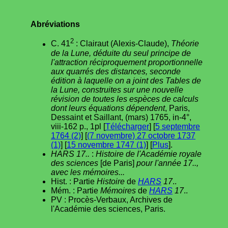
Abréviations
2
C. 41
: Clairaut (Alexis-Claude),
Théorie
de la Lune, déduite du seul principe de
l'attraction réciproquement proportionnelle
aux quarrés des distances, seconde
édition à laquelle on a joint des Tables de
la Lune, construites sur une nouvelle
révision de toutes les espèces de calculs
dont leurs équations dépendent
, Paris,
Dessaint et Saillant, (mars) 1765, in-4°,
viii-162 p., 1pl [
Télécharger
] [
5 septembre
1764 (2)
] [
(7 novembre) 27 octobre 1737
(1)
] [
15 novembre 1747 (1)
] [
Plus
].
HARS 17..
:
Histoire de l'Académie royale
des sciences
[de Paris]
pour l'année 17..,
avec les mémoires...
Hist. : Partie
Histoire
de
HARS
17
..
Mém. : Partie
Mémoires
de
HARS
17
..
PV : Procès-Verbaux, Archives de
l'Académie des sciences, Paris.