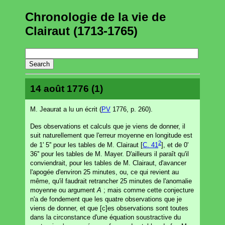
Chronologie de la vie de
Clairaut (1713-1765)
14 août 1776 (1)
M. Jeaurat a lu un écrit (
PV
1776, p. 260).
Des observations et calculs que je viens de donner, il
suit naturellement que l'erreur moyenne en longitude est
2
de 1' 5'' pour les tables de M. Clairaut [
C. 41
], et de 0'
36'' pour les tables de M. Mayer. D'ailleurs il paraît qu'il
conviendrait, pour les tables de M. Clairaut, d'avancer
l'apogée d'environ 25 minutes, ou, ce qui revient au
même, qu'il faudrait retrancher 25 minutes de l'anomalie
moyenne ou argument
A
; mais comme cette conjecture
n'a de fondement que les quatre observations que je
viens de donner, et que [c]es observations sont toutes
dans la circonstance d'une équation soustractive du