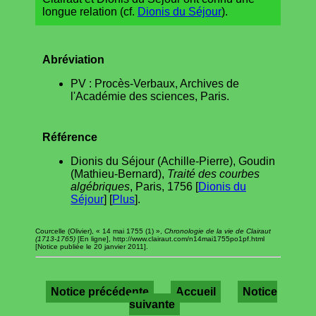
longue relation (cf.
Dionis du Séjour
).
Abréviation
PV : Procès-Verbaux, Archives de
l'Académie des sciences, Paris.
Référence
Dionis du Séjour (Achille-Pierre), Goudin
(Mathieu-Bernard),
Traité des courbes
algébriques
, Paris, 1756 [
Dionis du
Séjour
] [
Plus
].
Courcelle (Olivier), « 14 mai 1755 (1) »,
Chronologie de la vie de Clairaut
(1713-1765)
[En ligne], http://www.clairaut.com/n14mai1755po1pf.html
[Notice publiée le 20 janvier 2011].
Notice précédente
Accueil
Notice
suivante