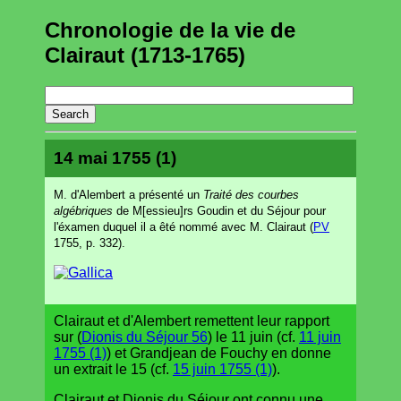
Chronologie de la vie de
Clairaut (1713-1765)
14 mai 1755 (1)
M. d'Alembert a présenté un
Traité des courbes
algébriques
de M[essieu]rs Goudin et du Séjour pour
l'éxamen duquel il a êté nommé avec M. Clairaut (
PV
1755, p. 332).
Clairaut et d'Alembert remettent leur rapport
sur (
Dionis du Séjour 56
) le 11 juin (cf.
11 juin
1755 (1)
) et Grandjean de Fouchy en donne
un extrait le 15 (cf.
15 juin 1755 (1)
).
Clairaut et Dionis du Séjour ont connu une