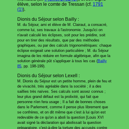
élève, selon le comte de Tressan (cf.
1791
(1)
).
Dionis du Séjour selon Bailly :
M. du Séjour, ami et élève de M. Clairaut, a consacré,
comme lui, ses travaux à l'astronomie. Jusqu'ici on
n'avait calculé les éclipses, soit pour les prédire, soit
pour en tirer des résultats, que par des méthodes
graphiques, ou par des calculs trigonométriques: chaque
éclipse exigeait une solution particulière ; M. du Séjour
imagina de les réduire en formule algébrique, afin que la
solution générale pût s'appliquer à tous les cas (
Bailly
85
, pp. 198-199).
Dionis du Séjour selon Lexell :
M. Dionis du Séjour est un petite homme, plein de feu et
de vivacité, très agréable dans la société ; il a des
saillies très naïves. Ses calculs sont assez connus ;
leur plus grand défaut est la prolixité, qui fait que
personne n'en fera usage ; Il a fait de bonnes choses
dans le Parlement, comme il pense plus librement que
se confrères, et on dit même que c'est à lui qu'on est
redevable de ce qu'on a aboli la question [Louis XVI
avait signé la déclaration qui abolissait la question
préparatoire, c'est-à-dire la torture des accusés contre