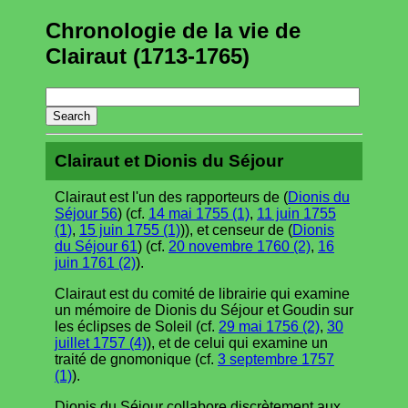
Chronologie de la vie de
Clairaut (1713-1765)
Clairaut et Dionis du Séjour
Clairaut est l'un des rapporteurs de (
Dionis du
Séjour 56
) (cf.
14 mai 1755 (1)
,
11 juin 1755
(1)
,
15 juin 1755 (1)
)), et censeur de (
Dionis
du Séjour 61
) (cf.
20 novembre 1760 (2)
,
16
juin 1761 (2)
).
Clairaut est du comité de librairie qui examine
un mémoire de Dionis du Séjour et Goudin sur
les éclipses de Soleil (cf.
29 mai 1756 (2)
,
30
juillet 1757 (4)
), et de celui qui examine un
traité de gnomonique (cf.
3 septembre 1757
(1)
).
Dionis du Séjour collabore discrètement aux