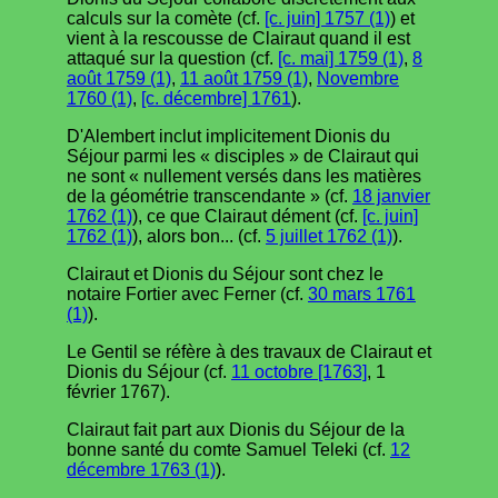
calculs sur la comète (cf.
[c. juin] 1757 (1)
) et
vient à la rescousse de Clairaut quand il est
attaqué sur la question (cf.
[c. mai] 1759 (1)
,
8
août 1759 (1)
,
11 août 1759 (1)
,
Novembre
1760 (1)
,
[c. décembre] 1761
).
D'Alembert inclut implicitement Dionis du
Séjour parmi les « disciples » de Clairaut qui
ne sont « nullement versés dans les matières
de la géométrie transcendante » (cf.
18 janvier
1762 (1)
), ce que Clairaut dément (cf.
[c. juin]
1762 (1)
), alors bon... (cf.
5 juillet 1762 (1)
).
Clairaut et Dionis du Séjour sont chez le
notaire Fortier avec Ferner (cf.
30 mars 1761
(1)
).
Le Gentil se réfère à des travaux de Clairaut et
Dionis du Séjour (cf.
11 octobre [1763]
, 1
février 1767).
Clairaut fait part aux Dionis du Séjour de la
bonne santé du comte Samuel Teleki (cf.
12
décembre 1763 (1)
).