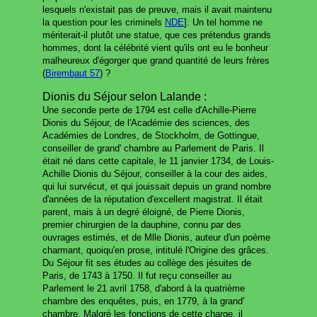
lesquels n'existait pas de preuve, mais il avait maintenu
la question pour les criminels
NDE
]. Un tel homme ne
mériterait-il plutôt une statue, que ces prétendus grands
hommes, dont la célébrité vient qu'ils ont eu le bonheur
malheureux d'égorger que grand quantité de leurs frères
(
Birembaut 57
) ?
Dionis du Séjour selon Lalande :
Une seconde perte de 1794 est celle d'Achille-Pierre
Dionis du Séjour, de l'Académie des sciences, des
Académies de Londres, de Stockholm, de Gottingue,
conseiller de grand' chambre au Parlement de Paris. Il
était né dans cette capitale, le 11 janvier 1734, de Louis-
Achille Dionis du Séjour, conseiller à la cour des aides,
qui lui survécut, et qui jouissait depuis un grand nombre
d'années de la réputation d'excellent magistrat. Il était
parent, mais à un degré éloigné, de Pierre Dionis,
premier chirurgien de la dauphine, connu par des
ouvrages estimés, et de Mlle Dionis, auteur d'un poème
charmant, quoiqu'en prose, intitulé l'Origine des grâces.
Du Séjour fit ses études au collège des jésuites de
Paris, de 1743 à 1750. Il fut reçu conseiller au
Parlement le 21 avril 1758, d'abord à la quatrième
chambre des enquêtes, puis, en 1779, à la grand'
chambre. Malgré les fonctions de cette charge, il