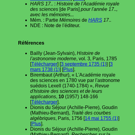
HARS 17..
:
Histoire de l'Académie royale
des sciences
[de Paris]
pour l'année 17..,
avec les mémoires...
Mém. : Partie
Mémoires
de
HARS
17
..
NDE : Note de l'éditeur.
Références
Bailly (Jean-Sylvain),
Histoire de
l'astronomie moderne
, vol. 3, Paris, 1785
[
Télécharger
] [
3 septembre 1735 (1)
] [
3
mars 1738 (1)
] [
Plus
].
Birembaut (Arthur), « L'Académie royale
des sciences en 1780 vue par l'astronome
suédois Lexell (1740-1784) »,
Revue
d'histoire des sciences et de leurs
applications
,
10
(1957) 148-166
[
Télécharger
].
Dionis du Séjour (Achille-Pierre), Goudin
(Mathieu-Bernard),
Traité des courbes
algébriques
, Paris, 1756 [
14 mai 1755 (1)
]
[
Plus
].
Dionis du Séjour (Achille-Pierre), Goudin
(Mathieu-Bernard),
Recherches sur la