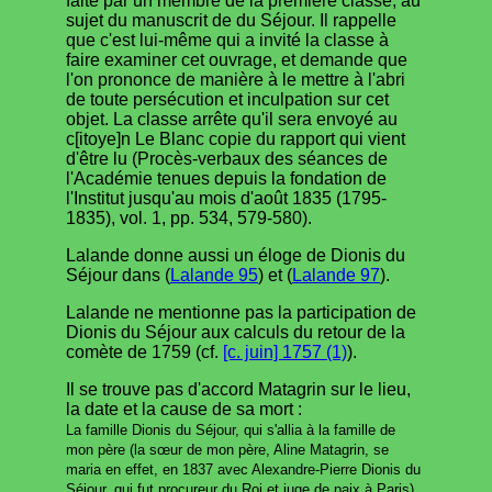
faite par un membre de la première classe, au
sujet du manuscrit de du Séjour. Il rappelle
que c'est lui-même qui a invité la classe à
faire examiner cet ouvrage, et demande que
l'on prononce de manière à le mettre à l'abri
de toute persécution et inculpation sur cet
objet. La classe arrête qu'il sera envoyé au
c[itoye]n Le Blanc copie du rapport qui vient
d'être lu (Procès-verbaux des séances de
l'Académie tenues depuis la fondation de
l'Institut jusqu'au mois d'août 1835 (1795-
1835), vol. 1, pp. 534, 579-580).
Lalande donne aussi un éloge de Dionis du
Séjour dans (
Lalande 95
) et (
Lalande 97
).
Lalande ne mentionne pas la participation de
Dionis du Séjour aux calculs du retour de la
comète de 1759 (cf.
[c. juin] 1757 (1)
).
Il se trouve pas d'accord Matagrin sur le lieu,
la date et la cause de sa mort :
La famille Dionis du Séjour, qui s'allia à la famille de
mon père (la sœur de mon père, Aline Matagrin, se
maria en effet, en 1837 avec Alexandre-Pierre Dionis du
Séjour, qui fut procureur du Roi et juge de paix à Paris)