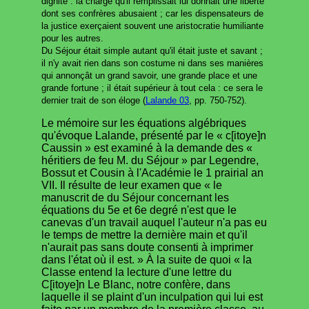
dignité : la charge qu'il remplissait lui donnait une liberté
dont ses confrères abusaient ; car les dispensateurs de
la justice exerçaient souvent une aristocratie humiliante
pour les autres.
Du Séjour était simple autant qu'il était juste et savant ;
il n'y avait rien dans son costume ni dans ses manières
qui annonçât un grand savoir, une grande place et une
grande fortune ; il était supérieur à tout cela : ce sera le
dernier trait de son éloge (
Lalande 03
, pp. 750-752).
Le mémoire sur les équations algébriques
qu'évoque Lalande, présenté par le « c[itoye]n
Caussin » est examiné à la demande des «
héritiers de feu M. du Séjour » par Legendre,
Bossut et Cousin à l'Académie le 1 prairial an
VII. Il résulte de leur examen que « le
manuscrit de du Séjour concernant les
équations du 5e et 6e degré n'est que le
canevas d'un travail auquel l'auteur n'a pas eu
le temps de mettre la dernière main et qu'il
n'aurait pas sans doute consenti à imprimer
dans l'état où il est. » À la suite de quoi « la
Classe entend la lecture d'une lettre du
C[itoye]n Le Blanc, notre confère, dans
laquelle il se plaint d'un inculpation qui lui est