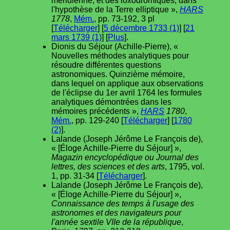
méridienne, et des loxodromiques, dans
l'hypothèse de la Terre elliptique »,
HARS
1778
,
Mém.
, pp. 73-192, 3 pl
[
Télécharger
] [
5 décembre 1733 (1)
] [
21
mars 1739 (1)
] [
Plus
].
Dionis du Séjour (Achille-Pierre), «
Nouvelles méthodes analytiques pour
résoudre différentes questions
astronomiques. Quinzième mémoire,
dans lequel on applique aux observations
de l'éclipse du 1er avril 1764 les formules
analytiques démontrées dans les
mémoires précédents »,
HARS
1780
,
Mém.
, pp. 129-240 [
Télécharger
] [
1780
(2)
].
Lalande (Joseph Jérôme Le François de),
« [Éloge Achille-Pierre du Séjour] »,
Magazin encyclopédique ou Journal des
lettres, des sciences et des arts
, 1795, vol.
1, pp. 31-34 [
Télécharger
].
Lalande (Joseph Jérôme Le François de),
« [Éloge Achille-Pierre du Séjour] »,
Connaissance des temps à l'usage des
astronomes et des navigateurs pour
l'année sextile VIIe de la république
,