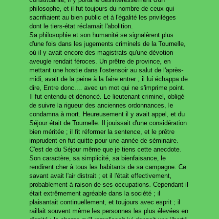
philosophe, et il fut toujours du nombre de ceux qui
sacrifiaient au bien public et à l'égalité les privilèges
dont le tiers-état réclamait l'abolition.
Sa philosophie et son humanité se signalèrent plus
d'une fois dans les jugements criminels de la Tournelle,
où il y avait encore des magistrats qu'une dévotion
aveugle rendait féroces. Un prêtre de province, en
mettant une hostie dans l'ostensoir au salut de l'après-
midi, avait de la peine à la faire entrer ; il lui échappa de
dire, Entre donc.... avec un mot qui ne s'imprime point.
Il fut entendu et dénoncé. Le lieutenant criminel, obligé
de suivre la rigueur des anciennes ordonnances, le
condamna à mort. Heureusement il y avait appel, et du
Séjour était de Tournelle. Il jouissait d'une considération
bien méritée ; il fit réformer la sentence, et le prêtre
imprudent en fut quitte pour une année de séminaire.
C'est de du Séjour même que je tiens cette anecdote.
Son caractère, sa simplicité, sa bienfaisance, le
rendirent cher à tous les habitants de sa campagne. Ce
savant avait l'air distrait ; et il l'était effectivement,
probablement à raison de ses occupations. Cependant il
était extrêmement agréable dans la société ; il
plaisantait continuellement, et toujours avec esprit ; il
raillait souvent même les personnes les plus élevées en