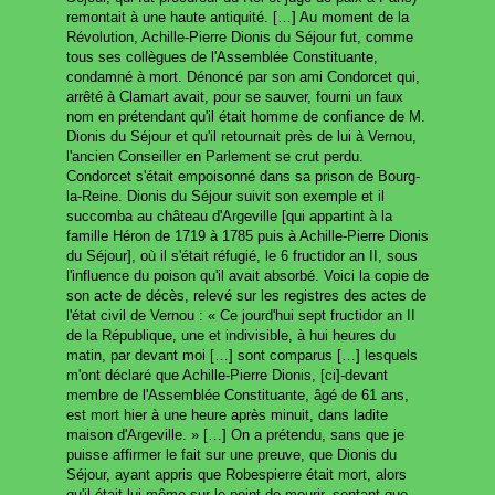
remontait à une haute antiquité. […] Au moment de la
Révolution, Achille-Pierre Dionis du Séjour fut, comme
tous ses collègues de l'Assemblée Constituante,
condamné à mort. Dénoncé par son ami Condorcet qui,
arrêté à Clamart avait, pour se sauver, fourni un faux
nom en prétendant qu'il était homme de confiance de M.
Dionis du Séjour et qu'il retournait près de lui à Vernou,
l'ancien Conseiller en Parlement se crut perdu.
Condorcet s'était empoisonné dans sa prison de Bourg-
la-Reine. Dionis du Séjour suivit son exemple et il
succomba au château d'Argeville [qui appartint à la
famille Héron de 1719 à 1785 puis à Achille-Pierre Dionis
du Séjour], où il s'était réfugié, le 6 fructidor an II, sous
l'influence du poison qu'il avait absorbé. Voici la copie de
son acte de décès, relevé sur les registres des actes de
l'état civil de Vernou : « Ce jourd'hui sept fructidor an II
de la République, une et indivisible, à hui heures du
matin, par devant moi […] sont comparus […] lesquels
m'ont déclaré que Achille-Pierre Dionis, [ci]-devant
membre de l'Assemblée Constituante, âgé de 61 ans,
est mort hier à une heure après minuit, dans ladite
maison d'Argeville. » […] On a prétendu, sans que je
puisse affirmer le fait sur une preuve, que Dionis du
Séjour, ayant appris que Robespierre était mort, alors
qu'il était lui-même sur le point de mourir, sentant que