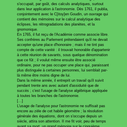
s'occupait, par goût, des calculs analytiques, surtout
dans leur application à l'astronomie. Dès 1761, il publia,
conjointement avec le C[itoy]en Goudin, un ouvrage qui
contient des mémoires sur le calcul analytique des
éclipses, les rétrogradations des planètes, et la
gnomonique.
En 1765, il fut reçu de l'Académie comme associe libre.
Ses confrères au Parlement prétendaient qu'il ne devait
accepter qu'une place d'honoraire ; mais il ne tint pas
compte de cette vanité : il trouvait honorable d'appartenir
à cette réunion de savants, sous quelque dénomination
que ce fût ; il voulut même ensuite être associé
ordinaire, pour ne pas occuper une place qui, paraissant
plus distinguée à certaines personnes, lui semblait par-
là même être moins digne de lui.
Dans la même année, il entreprit un travail qu'il suivit
pendant trente ans avec autant d'assiduité que de
succès ; c'est l'usage de l'analyse algébrique appliquée
à toutes les branches de l'astronomie.
[…]
L'usage de l'analyse pour l'astronomie ne suffisait pas
encore au zèle de cet habile géomètre ; la résolution
générale des équations, dont on s'occupe depuis un
siècle, attira son attention. II me fit voir, peu de temps
avant sa mort, un grand mémoire sur le cinquième