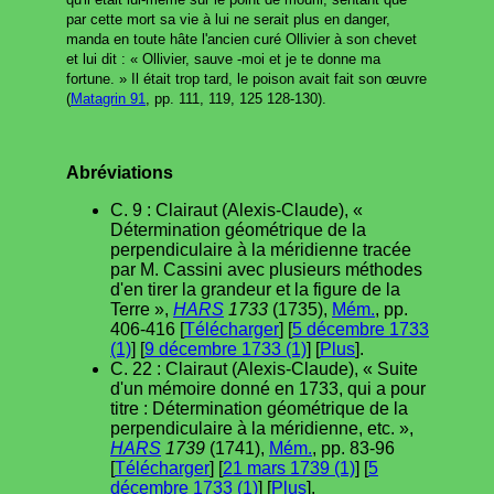
par cette mort sa vie à lui ne serait plus en danger,
manda en toute hâte l'ancien curé Ollivier à son chevet
et lui dit : « Ollivier, sauve -moi et je te donne ma
fortune. » Il était trop tard, le poison avait fait son œuvre
(
Matagrin 91
, pp. 111, 119, 125 128-130).
Abréviations
C. 9 : Clairaut (Alexis-Claude), «
Détermination géométrique de la
perpendiculaire à la méridienne tracée
par M. Cassini avec plusieurs méthodes
d'en tirer la grandeur et la figure de la
Terre »,
HARS
1733
(1735),
Mém.
, pp.
406-416 [
Télécharger
] [
5 décembre 1733
(1)
] [
9 décembre 1733 (1)
] [
Plus
].
C. 22 : Clairaut (Alexis-Claude), « Suite
d'un mémoire donné en 1733, qui a pour
titre : Détermination géométrique de la
perpendiculaire à la méridienne, etc. »,
HARS
1739
(1741),
Mém.
, pp. 83-96
[
Télécharger
] [
21 mars 1739 (1)
] [
5
décembre 1733 (1)
] [
Plus
].