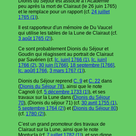
Dionis du Séjour est associé à l'Académie
peu après la mort de Clairaut (le 26 juin 1765)
et le remplace pour un rapport (cf.
24 juillet
1765 (1)
).
Il est rapporteur d'un mémoire de Du Vaucel
qui utilise les tables de la Lune de Clairaut (cf.
3 août 1765 (2)
).
Ce sont probablement Dionis du Séjour et
Goudin qui réagissent au portrait de Clairaut
par Savérien (cf.
[c. juin] 1766 (1)
,
[c. juin]
1766 (2)
,
30 juin [1766]
,
18 septembre [1766]
,
[c. août] 1766
,
3 mars 1767 (1)
).
Dionis du Séjour reprend
C. 9
et
C. 22
dans
(
Dionis du Séjour 78
), ainsi que le note
Cagnoli (cf.
5 décembre 1733 (1)
), et ses
travaux sur la Lune dans (
Dionis du Séjour
70
), (Dionis du séjour 71) (cf.
30 avril 1755 (1)
,
5 septembre 1764 (2)
) et (
Dionis du Séjour 80
)
(cf.
1780 (2)
).
C'est un grand promoteur des travaux de
Clairaut sur la Lune, ainsi que le note
Montucla (cf.
7 juillet 1782 (1)
), et son digne