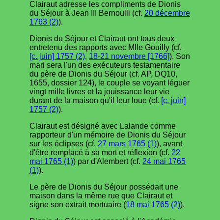
Clairaut adresse les compliments de Dionis
du Séjour à Jean III Bernoulli (cf.
20 décembre
1763 (2)
).
Dionis du Séjour et Clairaut ont tous deux
entretenu des rapports avec Mlle Gouilly (cf.
[c. juin] 1757 (2)
,
18-21 novembre [1766]
). Son
mari sera l'un des exécuteurs testamentaire
du père de Dionis du Séjour (cf. AP, DQ10,
1655, dossier 124), le couple se voyant léguer
vingt mille livres et la jouissance leur vie
durant de la maison qu'il leur loue (cf.
[c. juin]
1757 (2)
).
Clairaut est désigné avec Lalande comme
rapporteur d'un mémoire de Dionis du Séjour
sur les éclipses (cf.
27 mars 1765 (1)
), avant
d'être remplacé à sa mort et réflexion (cf.
22
mai 1765 (1)
) par d'Alembert (cf.
24 mai 1765
(1)
).
Le père de Dionis du Séjour possédait une
maison dans la même rue que Clairaut et
signe son extrait mortuaire (
18 mai 1765 (2)
).