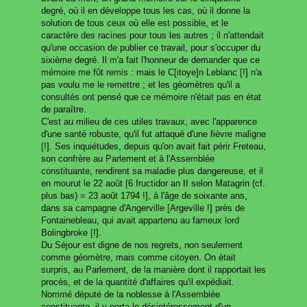
degré, où il en développe tous les cas, où il donne la
solution de tous ceux où elle est possible, et le
caractère des racines pour tous les autres ; il n'attendait
qu'une occasion de publier ce travail, pour s'occuper du
sixième degré. Il m'a fait l'honneur de demander que ce
mémoire me fût remis : mais le C[itoye]n Leblanc [!] n'a
pas voulu me le remettre ; et les géomètres qu'il a
consultés ont pensé que ce mémoire n'était pas en état
de paraître.
C'est au milieu de ces utiles travaux, avec l'apparence
d'une santé robuste, qu'il fut attaqué d'une fièvre maligne
[!]. Ses inquiétudes, depuis qu'on avait fait périr Freteau,
son confrère au Parlement et à l'Assemblée
constituante, rendirent sa maladie plus dangereuse, et il
en mourut le 22 août [6 fructidor an II selon Matagrin (cf.
plus bas) = 23 août 1794 !], à l'âge de soixante ans,
dans sa campagne d'Angerville [Argeville !] près de
Fontainebleau, qui avait appartenu au fameux lord
Bolingbroke [!].
Du Séjour est digne de nos regrets, non seulement
comme géomètre, mais comme citoyen. On était
surpris, au Parlement, de la manière dont il rapportait les
procès, et de la quantité d'affaires qu'il expédiait.
Nommé député de la noblesse à l'Assemblée
constituante, il y porta le désintéressement d'un