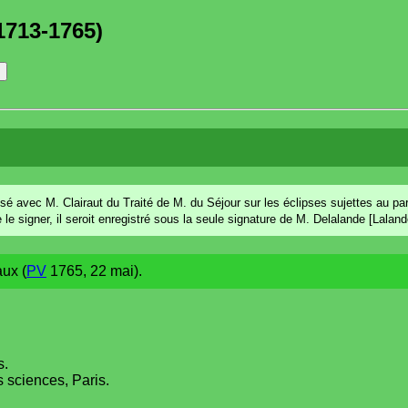
1713-1765)
ressé avec M. Clairaut du Traité de M. du Séjour sur les éclipses sujettes au pa
le signer, il seroit enregistré sous la seule signature de M. Delalande [Laland
aux (
PV
1765, 22 mai).
s.
 sciences, Paris.