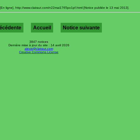
[En ligne], http://www.clairaut.com/n22mai1765po1pf.html [Notice publiée le 13 mai 2013].
récédente
Accueil
Notice suivante
3847 notices
Dernière mise à jour du site : 14 avril 2026
alexis@clairaut.com
Creative Commons License