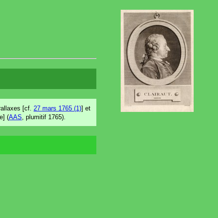
rallaxes [cf.
27 mars 1765 (1)
] et
e] (
AAS
, plumitif 1765).