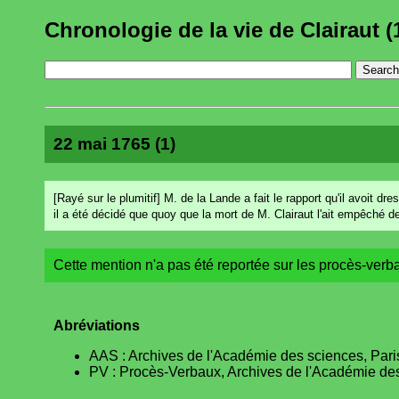
Chronologie de la vie de Clairaut (
22 mai 1765 (1)
[Rayé sur le plumitif] M. de la Lande a fait le rapport qu'il avoit d
il a été décidé que quoy que la mort de M. Clairaut l'ait empêché de 
Cette mention n'a pas été reportée sur les procès-verb
Abréviations
AAS : Archives de l'Académie des sciences, Pari
PV : Procès-Verbaux, Archives de l'Académie des