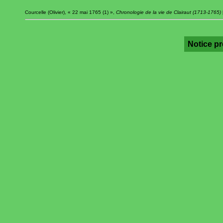
Courcelle (Olivier), « 22 mai 1765 (1) »,
Chronologie de la vie de Clairaut (1713-1765)
Notice p