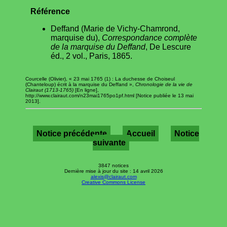
Référence
Deffand (Marie de Vichy-Chamrond,
marquise du),
Correspondance complète
de la marquise du Deffand
, De Lescure
éd., 2 vol., Paris, 1865.
Courcelle (Olivier), « 23 mai 1765 (1) : La duchesse de Choiseul
(Chanteloup) écrit à la marquise du Deffand »,
Chronologie de la vie de
Clairaut (1713-1765)
[En ligne],
http://www.clairaut.com/n23mai1765po1pf.html [Notice publiée le 13 mai
2013].
Notice précédente
Accueil
Notice
suivante
3847 notices
Dernière mise à jour du site : 14 avril 2026
alexis@clairaut.com
Creative Commons License