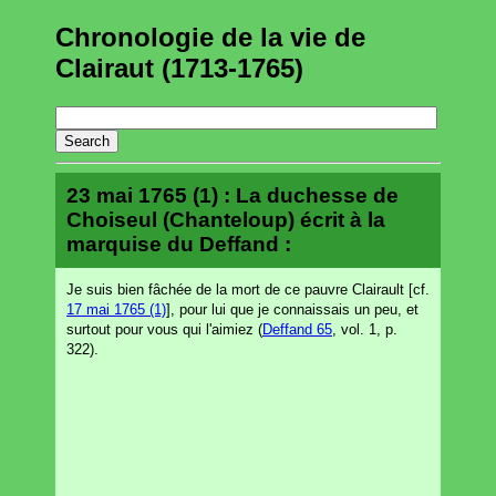
Chronologie de la vie de
Clairaut (1713-1765)
23 mai 1765 (1) : La duchesse de
Choiseul (Chanteloup) écrit à la
marquise du Deffand :
Je suis bien fâchée de la mort de ce pauvre Clairault [cf.
17 mai 1765 (1)
], pour lui que je connaissais un peu, et
surtout pour vous qui l'aimiez (
Deffand 65
, vol. 1, p.
322).