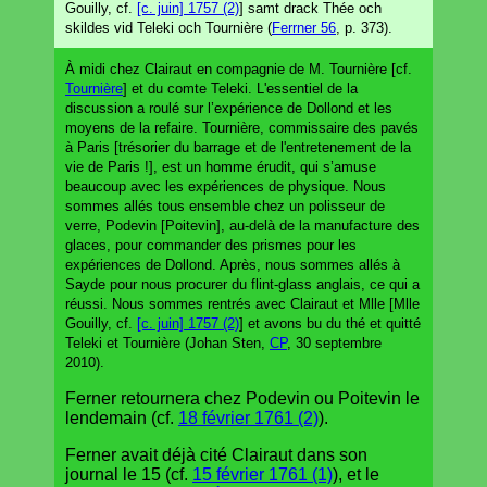
Gouilly, cf.
[c. juin] 1757 (2)
] samt drack Thée och
skildes vid Teleki och Tournière (
Ferrner 56
, p. 373).
À midi chez Clairaut en compagnie de M. Tournière [cf.
Tournière
] et du comte Teleki. L'essentiel de la
discussion a roulé sur l’expérience de Dollond et les
moyens de la refaire. Tournière, commissaire des pavés
à Paris [trésorier du barrage et de l'entretenement de la
vie de Paris !], est un homme érudit, qui s’amuse
beaucoup avec les expériences de physique. Nous
sommes allés tous ensemble chez un polisseur de
verre, Podevin [Poitevin], au-delà de la manufacture des
glaces, pour commander des prismes pour les
expériences de Dollond. Après, nous sommes allés à
Sayde pour nous procurer du flint-glass anglais, ce qui a
réussi. Nous sommes rentrés avec Clairaut et Mlle [Mlle
Gouilly, cf.
[c. juin] 1757 (2)
] et avons bu du thé et quitté
Teleki et Tournière (Johan Sten,
CP
, 30 septembre
2010).
Ferner retournera chez Podevin ou Poitevin le
lendemain (cf.
18 février 1761 (2)
).
Ferner avait déjà cité Clairaut dans son
journal le 15 (cf.
15 février 1761 (1)
), et le