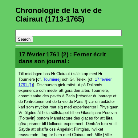
Chronologie de la vie de
Clairaut (1713-1765)
17 février 1761 (2) : Ferner écrit
dans son journal :
Till middagen hos Hr Clairaut i sällskap med Hr
Tournière [cf.
Tournière
] och Gr. Teleki [cf.
17 février
1761 (1)
]. Discoursen gick mäst ut på Dollonds
experience och medel att göra den after. Tournière,
commissaire des pavés à Paris [trésorier du barrage et
de l'entretenement de la vie de Paris !] var en beläster
karl som mycket roat sig med experimenter i Physiquen.
Vi fölgdes åt hela sällskapet till en Glasslipare Podevin
[Poitevin] bortom Manufacture des glaces för att låta
göra prismer till Dollonds experiment. Derifrån foro vi till
Sayde att skaffa oss Ängelskt Flintglas, hvilket
reusserade. Jag for hem med Clairaut och Mlle [Mlle