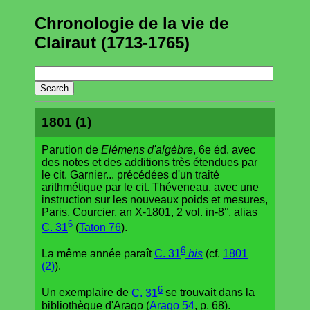
Chronologie de la vie de
Clairaut (1713-1765)
1801 (1)
Parution de
Elémens d'algèbre
, 6e éd. avec
des notes et des additions très étendues par
le cit. Garnier... précédées d'un traité
arithmétique par le cit. Théveneau, avec une
instruction sur les nouveaux poids et mesures,
Paris, Courcier, an X-1801, 2 vol. in-8°, alias
6
C. 31
(
Taton 76
).
6
La même année paraît
C. 31
bis
(cf.
1801
(2)
).
6
Un exemplaire de
C. 31
se trouvait dans la
bibliothèque d'Arago (
Arago 54
, p. 68).