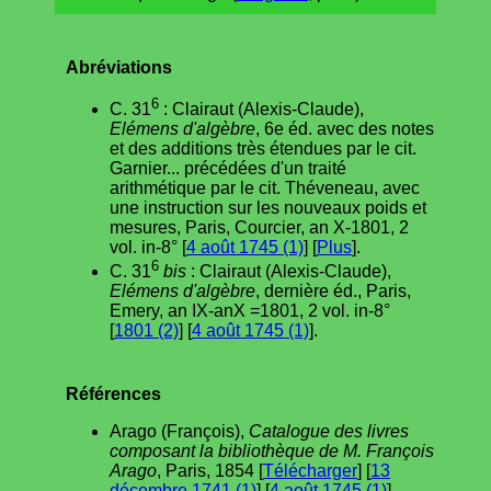
Abréviations
6
C. 31
: Clairaut (Alexis-Claude),
Elémens d'algèbre
, 6e éd. avec des notes
et des additions très étendues par le cit.
Garnier... précédées d'un traité
arithmétique par le cit. Théveneau, avec
une instruction sur les nouveaux poids et
mesures, Paris, Courcier, an X-1801, 2
vol. in-8° [
4 août 1745 (1)
] [
Plus
].
6
C. 31
bis
: Clairaut (Alexis-Claude),
Elémens d'algèbre
, dernière éd., Paris,
Emery, an IX-anX =1801, 2 vol. in-8°
[
1801 (2)
] [
4 août 1745 (1)
].
Références
Arago (François),
Catalogue des livres
composant la bibliothèque de M. François
Arago
, Paris, 1854 [
Télécharger
] [
13
décembre 1741 (1)
] [
4 août 1745 (1)
]