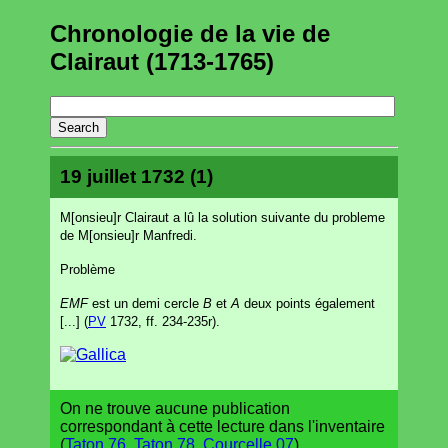
Chronologie de la vie de
Clairaut (1713-1765)
19 juillet 1732 (1)
M[onsieu]r Clairaut a lû la solution suivante du probleme
de M[onsieu]r Manfredi.
Problème
EMF
est un demi cercle
B
et
A
deux points également
[...] (
PV
1732, ff. 234-235r).
On ne trouve aucune publication
correspondant à cette lecture dans l'inventaire
(
Taton 76
,
Taton 78
,
Courcelle 07
).