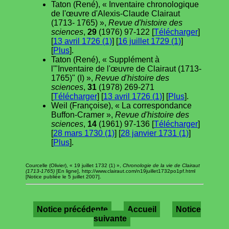
Taton (René), « Inventaire chronologique
de l'œuvre d'Alexis-Claude Clairaut
(1713- 1765) »,
Revue d'histoire des
sciences
,
29
(1976) 97-122 [
Télécharger
]
[
13 avril 1726 (1)
] [
16 juillet 1729 (1)
]
[
Plus
].
Taton (René), « Supplément à
l'"Inventaire de l'œuvre de Clairaut (1713-
1765)" (I) »,
Revue d'histoire des
sciences
,
31
(1978) 269-271
[
Télécharger
] [
13 avril 1726 (1)
] [
Plus
].
Weil (Françoise), « La correspondance
Buffon-Cramer »,
Revue d'histoire des
sciences
,
14
(1961) 97-136 [
Télécharger
]
[
28 mars 1730 (1)
] [
28 janvier 1731 (1)
]
[
Plus
].
Courcelle (Olivier), « 19 juillet 1732 (1) »,
Chronologie de la vie de Clairaut
(1713-1765)
[En ligne], http://www.clairaut.com/n19juillet1732po1pf.html
[Notice publiée le 5 juillet 2007].
Notice précédente
Accueil
Notice
suivante