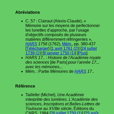
Abréviations
C. 57 : Clairaut (Alexis-Claude), «
Mémoire sur les moyens de perfectionner
les lunettes d'approche, par l'usage
d'objectifs composés de plusieurs
matières différemment réfringentes »,
HARS
1756
(1762),
Mém.
, pp. 380-437
[
Télécharger
] [
1 avril 1761 (2)
] [
24 juillet
1739 (1)
] [
9 janvier 1750 (1)
] [
Plus
].
HARS 17..
:
Histoire de l'Académie royale
des sciences
[de Paris]
pour l'année 17..,
avec les mémoires...
Mém. : Partie
Mémoires
de
HARS
17
..
Référence
Taillefer (Michel),
Une Académie
interprète des lumières. L'Académie des
sciences, Inscriptions et Belles-Lettres de
Toulouse au XVIIIe siècle
, Éditions du
CNRS, 1984 [
26 juillet 1750 (1)
] [
25 août