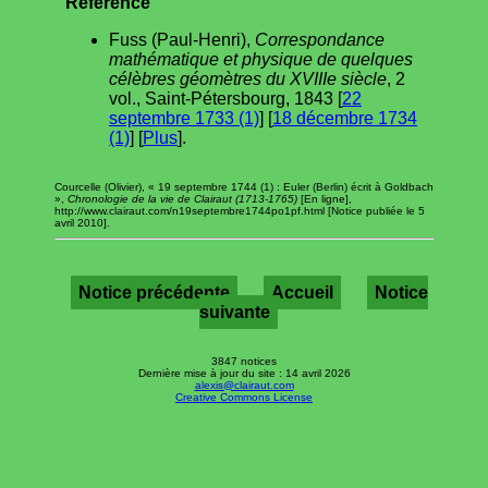
Référence
Fuss (Paul-Henri),
Correspondance
mathématique et physique de quelques
célèbres géomètres du XVIIIe siècle
, 2
vol., Saint-Pétersbourg, 1843 [
22
septembre 1733 (1)
] [
18 décembre 1734
(1)
] [
Plus
].
Courcelle (Olivier), « 19 septembre 1744 (1) : Euler (Berlin) écrit à Goldbach
»,
Chronologie de la vie de Clairaut (1713-1765)
[En ligne],
http://www.clairaut.com/n19septembre1744po1pf.html [Notice publiée le 5
avril 2010].
Notice précédente
Accueil
Notice
suivante
3847 notices
Dernière mise à jour du site : 14 avril 2026
alexis@clairaut.com
Creative Commons License