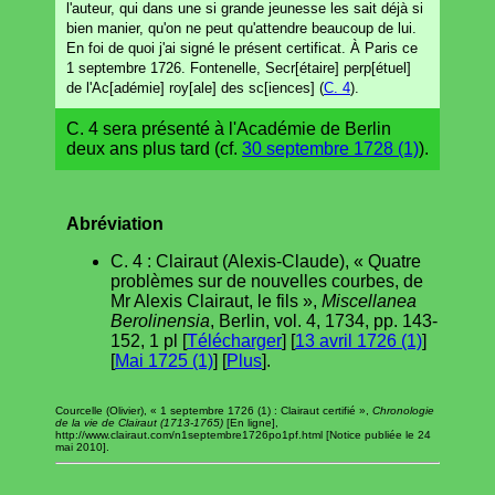
l'auteur, qui dans une si grande jeunesse les sait déjà si
bien manier, qu'on ne peut qu'attendre beaucoup de lui.
En foi de quoi j'ai signé le présent certificat. À Paris ce
1 septembre 1726. Fontenelle, Secr[étaire] perp[étuel]
de l'Ac[adémie] roy[ale] des sc[iences] (
C. 4
).
C. 4 sera présenté à l'Académie de Berlin
deux ans plus tard (cf.
30 septembre 1728 (1)
).
Abréviation
C. 4 : Clairaut (Alexis-Claude), « Quatre
problèmes sur de nouvelles courbes, de
Mr Alexis Clairaut, le fils »,
Miscellanea
Berolinensia
, Berlin, vol. 4, 1734, pp. 143-
152, 1 pl [
Télécharger
] [
13 avril 1726 (1)
]
[
Mai 1725 (1)
] [
Plus
].
Courcelle (Olivier), « 1 septembre 1726 (1) : Clairaut certifié »,
Chronologie
de la vie de Clairaut (1713-1765)
[En ligne],
http://www.clairaut.com/n1septembre1726po1pf.html [Notice publiée le 24
mai 2010].