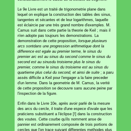
Le 9e Livre est un traité de trigonometrie plane dans
lequel on explique la construction des tables des sinus,
tangentes et sécantes et de leur logarithmes, laquelle
est éclaircie par une très grand nombre d'exemples. M.
Camus suit dans cette partie la theorie de Keil ; mais il
n'en adopte pas toujours les demonstrations. La
demonstration de cette proposition,
lorsque plusieurs
arcs sontdans une progression arithmetique dont la
difference est egale au premier terme, le sinus du
premier arc est au sinus du second comme le sinus du
second est au sinusdu troisieme plus le sinus du
premier, comme le sinus du troisieme est au sinus du
quartieme plus celui du second, et ainsi de suite
; a paru
assés difficile a Keil pour l'engager a la faire preceder
d'un lemme. Dans la geometrie de M. Camus, la verité
de cette proposition se decouvre sans aucune peine par
l'inspection de la figure.
Enfin dans le Livre 10e, après avoir parlé de la mesure
des arcs du cercle, il traite d'une espece d'ovale que les
praticiens substituent a l'éclipse [!] dans la construction
des voutes. Cette courbe qu'ils nomment anse de
pannier est ordinairement composée de trois portions de
cercles que l'on trace suivant differentes methodes plus