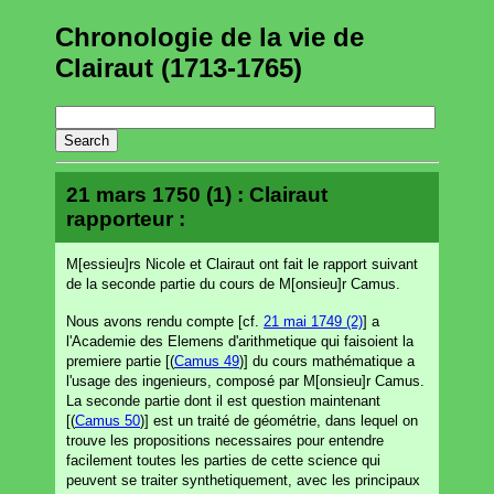
Chronologie de la vie de
Clairaut (1713-1765)
21 mars 1750 (1) : Clairaut
rapporteur :
M[essieu]rs Nicole et Clairaut ont fait le rapport suivant
de la seconde partie du cours de M[onsieu]r Camus.
Nous avons rendu compte [cf.
21 mai 1749 (2)
] a
l'Academie des Elemens d'arithmetique qui faisoient la
premiere partie [(
Camus 49
)] du cours mathématique a
l'usage des ingenieurs, composé par M[onsieu]r Camus.
La seconde partie dont il est question maintenant
[(
Camus 50
)] est un traité de géométrie, dans lequel on
trouve les propositions necessaires pour entendre
facilement toutes les parties de cette science qui
peuvent se traiter synthetiquement, avec les principaux