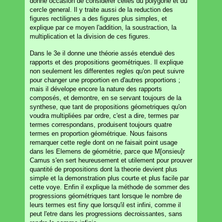
donne occasion de considerer celles du polygone et du
cercle general. Il y traite aussi de la reduction des
figures rectilignes a des figures plus simples, et
explique par ce moyen l'addition, la soustraction, la
multiplication et la division de ces figures.
Dans le 3e il donne une théorie assés etenduë des
rapports et des propositions geométriques. Il explique
non seulement les differentes regles qu'on peut suivre
pour changer une proportion en d'autres proportions ;
mais il dévelope encore la nature des rapports
composés, et demontre, en se servant toujours de la
synthese, que tant de propositions géometriques qu'on
voudra multipliées par ordre, c'est a dire, termes par
termes correspondans, produisent toujours quatre
termes en proportion géométrique. Nous faisons
remarquer cette regle dont on ne faisait point usage
dans les Elemens de géométrie, parce que M[onsieu]r
Camus s'en sert heureusement et utilement pour prouver
quantité de propositions dont la theorie devient plus
simple et la demonstration plus courte et plus facile par
cette voye. Enfin il explique la méthode de sommer des
progressions géométriques tant lorsque le nombre de
leurs termes est finy que lorsqu'il est infini, comme il
peut l'etre dans les progressions decroissantes, sans