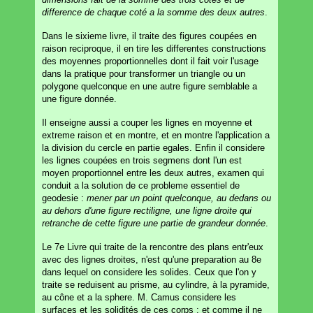
difference de chaque coté a la somme des deux autres
.
Dans le sixieme livre, il traite des figures coupées en
raison reciproque, il en tire les differentes constructions
des moyennes proportionnelles dont il fait voir l'usage
dans la pratique pour transformer un triangle ou un
polygone quelconque en une autre figure semblable a
une figure donnée.
Il enseigne aussi a couper les lignes en moyenne et
extreme raison et en montre, et en montre l'application a
la division du cercle en partie egales. Enfin il considere
les lignes coupées en trois segmens dont l'un est
moyen proportionnel entre les deux autres, examen qui
conduit a la solution de ce probleme essentiel de
geodesie :
mener par un point quelconque, au dedans ou
au dehors d'une figure rectiligne, une ligne droite qui
retranche de cette figure une partie de grandeur donnée
.
Le 7e Livre qui traite de la rencontre des plans entr'eux
avec des lignes droites, n'est qu'une preparation au 8e
dans lequel on considere les solides. Ceux que l'on y
traite se reduisent au prisme, au cylindre, à la pyramide,
au cône et a la sphere. M. Camus considere les
surfaces et les solidités de ces corps : et comme il ne