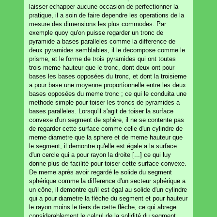
laisser echapper aucune occasion de perfectionner la
pratique, il a soin de faire dependre les operations de la
mesure des dimensions les plus commodes. Par
exemple quoy qu'on puisse regarder un tronc de
pyramide a bases paralleles comme la difference de
deux pyramides semblables, il le decompose comme le
prisme, et le forme de trois pyramides qui ont toutes
trois meme hauteur que le tronc, dont deux ont pour
bases les bases opposées du tronc, et dont la troisieme
a pour base une moyenne proportionnelle entre les deux
bases opposées du meme tronc ; ce qui le conduita une
methode simple pour toiser les troncs de pyramides a
bases paralleles. Lorsqu'il s'agit de toiser la surface
convexe d'un segment de sphère, il ne se contente pas
de regarder cette surface comme celle d'un cylindre de
meme diametre que la sphere et de meme hauteur que
le segment, il demontre qu'elle est égale a la surface
d'un cercle qui a pour rayon la droite [...] ce qui luy
donne plus de facilité pour toiser cette surface convexe.
De meme après avoir regardé le solide du segment
sphérique comme la difference d'un secteur sphérique a
un cône, il demontre qu'il est égal au solide d'un cylindre
qui a pour diametre la flèche du segment et pour hauteur
le rayon moins le tiers de cette flèche, ce qui abrege
considerablement le calcul de la solidité du segment.