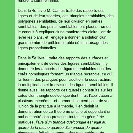
rendre la somme infinie.
Dans le 4e Livre M. Camus traite des rapports des
lignes et de leur sparties, des triangles semblables, des
polygones semblables, de leur division en parties
semblables, des points semblablement placés ; ce qui
le conduit à expliquer d'une maniere très claire, l'art de
lever les plans, et l'engage a donner la solution d'un
grand nombre de prôblemes utile où il fait usage des
lignes proportionnelles.
Dans le 5e livre il traite des rapports des surfaces et
principalement de celles des figures semblables, il y
demontre les rapports des figures semblables dont les
côtés homologues forment un triangle rectangle, ce qui
lui fournit des pratiques pour l'addition, la soustraction,
la multiplication et la division des figures semblables. Il
donne aussi les rapports des quarrés construits sur les
cotés d'un triangle quelconque dont il fait l'application a
plusieurs theorême : et comme il ne perd point de vue
l'union de la pratique a la theorie, il en deduit la
demonstration de ce theorême si utile et cependant si
mal demontré dans presques toutes les géométrie
pratiques,
l'aire d'un triangle quelconque est egal au
quarre de la racine quarrée d'un produit de quatre
dimensions fait de la somme des trois cotés et de