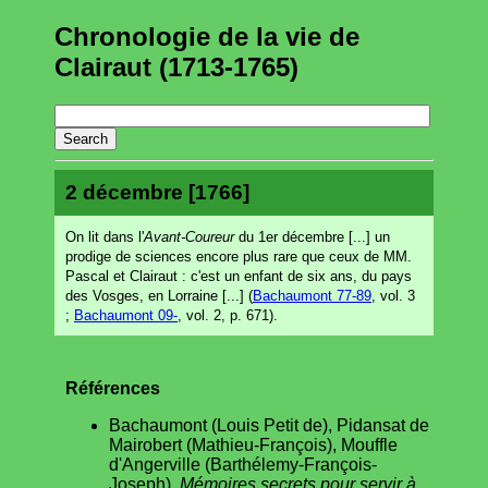
Chronologie de la vie de
Clairaut (1713-1765)
2 décembre [1766]
On lit dans l'
Avant-Coureur
du 1er décembre [...] un
prodige de sciences encore plus rare que ceux de MM.
Pascal et Clairaut : c'est un enfant de six ans, du pays
des Vosges, en Lorraine [...] (
Bachaumont 77-89
, vol. 3
;
Bachaumont 09-
, vol. 2, p. 671).
Références
Bachaumont (Louis Petit de), Pidansat de
Mairobert (Mathieu-François), Mouffle
d'Angerville (Barthélemy-François-
Joseph),
Mémoires secrets pour servir à