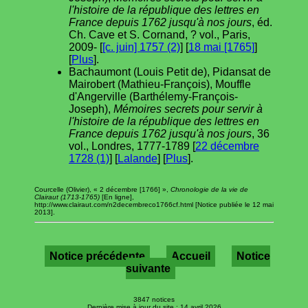
l'histoire de la république des lettres en
France depuis 1762 jusqu'à nos jours
, éd.
Ch. Cave et S. Cornand, ? vol., Paris,
2009- [
[c. juin] 1757 (2)
] [
18 mai [1765]
]
[
Plus
].
Bachaumont (Louis Petit de), Pidansat de
Mairobert (Mathieu-François), Mouffle
d'Angerville (Barthélemy-François-
Joseph),
Mémoires secrets pour servir à
l'histoire de la république des lettres en
France depuis 1762 jusqu'à nos jours
, 36
vol., Londres, 1777-1789 [
22 décembre
1728 (1)
] [
Lalande
] [
Plus
].
Courcelle (Olivier), « 2 décembre [1766] »,
Chronologie de la vie de
Clairaut (1713-1765)
[En ligne],
http://www.clairaut.com/n2decembreco1766cf.html [Notice publiée le 12 mai
2013].
Notice précédente
Accueil
Notice
suivante
3847 notices
Dernière mise à jour du site : 14 avril 2026