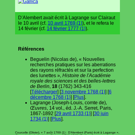
D'Alembert avait écrit à Lagrange sur Clairaut
le 10 avril (cf.
10 avril 1769 (1)
), et le refera le
14 février (cf.
14 février 1777 (1)
).
Références
Beguelin (Nicolas de), « Nouvelles
recherches pratiques sur les aberrations
des rayons réfractés et sur la perfection
des lunettes »,
Histoire de l'Académie
royale des sciences et des belles-lettres
de Berlin
,
18
(1762) 343-416
[
Télécharger
] [
3 novembre 1768 (1)
] [
6
décembre 1768 (1)
] [
Plus
].
Lagrange (Joseph-Louis, comte de),
Œuvres
, 14 vol., éd. J.-A. Serret, Paris,
1867-1892 [
29 avril 1733 (1)
] [
30 juin
1734 (1)
] [
Plus
].
Courcelle (Olivier), « 7 août 1769 (1) : D'Alembert (Paris) écrit à Lagange »,