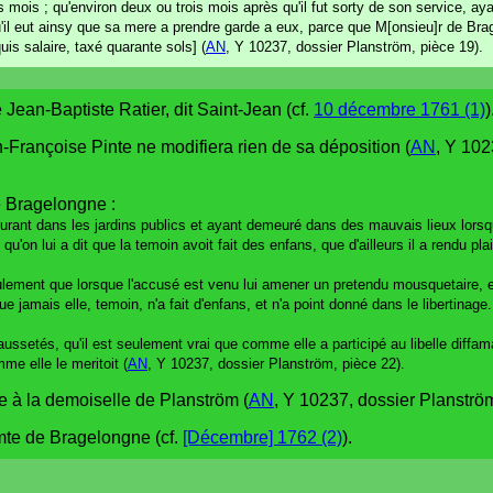
is mois ; qu'environ deux ou trois mois après qu'il fut sorty de son service, a
u'il eut ainsy que sa mere a prendre garde a eux, parce que M[onsieu]r de Bra
quis salaire, taxé quarante sols] (
AN
, Y 10237, dossier Planström, pièce 19).
 Jean-Baptiste Ratier, dit Saint-Jean (cf.
10 décembre 1761 (1)
)
-Françoise Pinte ne modifiera rien de sa déposition (
AN
, Y 102
e Bragelongne :
courant dans les jardins publics et ayant demeuré dans des mauvais lieux lorsqu
qu'on lui a dit que la temoin avoit fait des enfans, que d'ailleurs il a rendu pl
lement que lorsque l'accusé est venu lui amener un pretendu mousquetaire, e
e jamais elle, temoin, n'a fait d'enfans, et n'a point donné dans le libertinage.
ussetés, qu'il est seulement vrai que comme elle a participé au libelle diffamat
me elle le meritoit (
AN
, Y 10237, dossier Planström, pièce 22).
e à la demoiselle de Planström (
AN
, Y 10237, dossier Planström
mte de Bragelongne (cf.
[Décembre] 1762 (2)
).