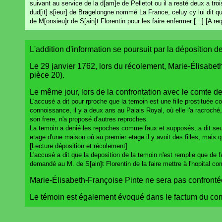
suivant au service de la d[am]e de Pelletot ou il a resté deux a tro
dud[it] s[ieur] de Bragelongne nommé La France, celuy cy lui dit q
de M[onsieu]r de S[ain]t Florentin pour les faire enfermer [...] [A re
L'addition d'information se poursuit par la déposition de
Le 29 janvier 1762, lors du récolement, Marie-Élisabeth
pièce 20).
Le même jour, lors de la confrontation avec le comte d
L'accusé a dit pour rproche que la temoin est une fille prostituée 
connoissance, il y a deux ans au Palais Royal, où elle l'a racroché, 
son frere, n'a proposé d'autres reproches.
La temoin a denié les repoches comme faux et supposés, a dit seu
etage d'une maison où au premier etage il y avoit des filles, mais qu
[Lecture déposition et récolement]
L'accusé a dit que la deposition de la temoin n'est remplie que de fa
demandé au M. de S[ain]t Florentin de la faire mettre à l'hopital com
Marie-Élisabeth-Françoise Pinte ne sera pas confronté
Le témoin est également évoqué dans le factum du co