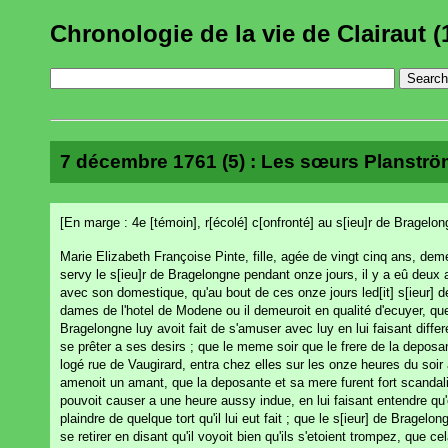
Chronologie de la vie de Clairaut (
7 décembre 1761 (5) : Les sœurs Planström :
[En marge : 4e [témoin], r[écolé] c[onfronté] au s[ieu]r de Bragelon
Marie Elizabeth Françoise Pinte, fille, agée de vingt cinq ans, demeu
servy le s[ieu]r de Bragelongne pendant onze jours, il y a eû deux
avec son domestique, qu'au bout de ces onze jours led[it] s[ieur] d
dames de l'hotel de Modene ou il demeuroit en qualité d'ecuyer, que 
Bragelongne luy avoit fait de s'amuser avec luy en lui faisant differ
se prêter a ses desirs ; que le meme soir que le frere de la deposant
logé rue de Vaugirard, entra chez elles sur les onze heures du soir
amenoit un amant, que la deposante et sa mere furent fort scandalisé
pouvoit causer a une heure aussy indue, en lui faisant entendre qu'o
plaindre de quelque tort qu'il lui eut fait ; que le s[ieur] de Brage
se retirer en disant qu'il voyoit bien qu'ils s'etoient trompez, que 