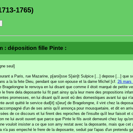
1713-1765)
 déposition fille Pinte :
gne seul]
rant a Paris, rue Mazarine, p[aroi]sse S[ain]t Sulpice [...] depose [...] que s
 ans a la la fete Dieu, pendant que son epouse et la dame Michel [cf.
26 mars 
e Bragelongne le renvoya en lui disant que comme il étoit marqué de petite vero
le frere dela deposante lui fit part ainsy qu'a leur mere des propositions infam
entes promesses, en lui disant qu'il avoit eû des domestiques avant lui qui n'a
e avoit quitté le service dud[it] s[ieur] de Bragelongne, il vint chez la depos
 accompagné d'un de ses amis qu'il annonça pour mousquetaire, et dit en arriva
es de ce discours et lui firent des reproches de l'insulte qu'il leur faisoit et
n ne lui avoit ouvert que parce que Pinte le fils avoit demeuré chez luy qu'on 
longne vouloit insister a ce que son amy restat avec la deposante, mais que cet
cela n'a pas empeché le frere de la deposante, seduit par l'apas d'un pretendu ga