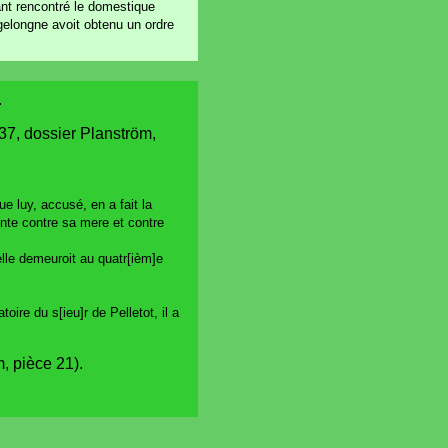
yant rencontré le domestique
gelongne avoit obtenu un ordre
.
37, dossier Planström,
e luy, accusé, en a fait la
ainte contre sa mere et contre
lle demeuroit au quatr[ièm]e
oire du s[ieu]r de Pelletot, il a
, pièce 21).