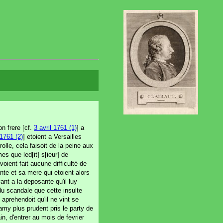
on frere [cf.
3 avril 1761 (1)
] a
1761 (2)
] etoient a Versailles
lle, cela faisoit de la peine aux
es que led[it] s[ieur] de
voient fait aucune difficulté de
ante et sa mere qui etoient alors
nt a la deposante qu'il luy
 du scandale que cette insulte
aprehendoit qu'il ne vint se
 amy plus prudent pris le party de
in, d'entrer au mois de fevrier