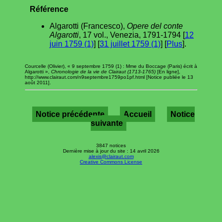
Référence
Algarotti (Francesco),
Opere del conte
Algarotti
, 17 vol., Venezia, 1791-1794 [
12
juin 1759 (1)
] [
31 juillet 1759 (1)
] [
Plus
].
Courcelle (Olivier), « 9 septembre 1759 (1) : Mme du Boccage (Paris) écrit à
Algarotti »,
Chronologie de la vie de Clairaut (1713-1765)
[En ligne],
http://www.clairaut.com/n9septembre1759po1pf.html [Notice publiée le 13
août 2011].
Notice précédente
Accueil
Notice
suivante
3847 notices
Dernière mise à jour du site : 14 avril 2026
alexis@clairaut.com
Creative Commons License