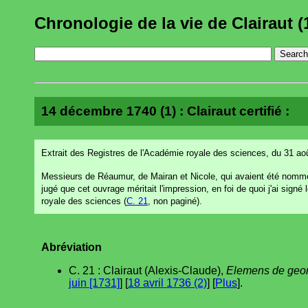
Chronologie de la vie de Clairaut (
14 décembre 1740 (1) : Clairaut certifié :
Extrait des Registres de l'Académie royale des sciences, du 31 ao
Messieurs de Réaumur, de Mairan et Nicole, qui avaient été nomm
jugé que cet ouvrage méritait l'impression, en foi de quoi j'ai sign
royale des sciences (
C. 21
, non paginé).
Abréviation
C. 21 : Clairaut (Alexis-Claude),
Elemens de geo
juin [1731]
] [
18 avril 1736 (2)
] [
Plus
].