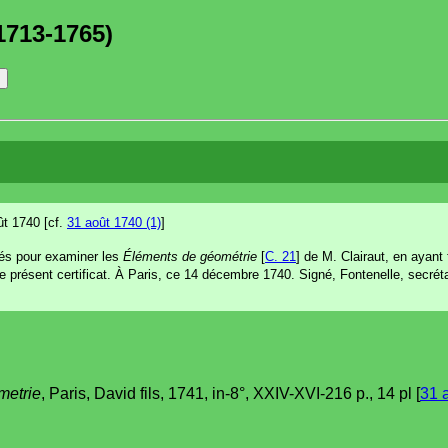
1713-1765)
ût 1740 [cf.
31 août 1740 (1)
]
és pour examiner les
Éléments de géométrie
[
C. 21
] de M. Clairaut, en ayant 
é le présent certificat. À Paris, ce 14 décembre 1740. Signé, Fontenelle, secré
metrie
, Paris, David fils, 1741, in-8°, XXIV-XVI-216 p., 14 pl [
31 