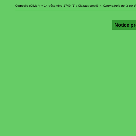
Courcelle (Olivier), « 14 décembre 1740 (1) : Clairaut certifié »,
Chronologie de la vie d
Notice p