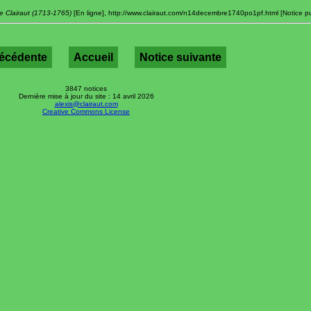
e Clairaut (1713-1765)
[En ligne], http://www.clairaut.com/n14decembre1740po1pf.html [Notice pu
récédente
Accueil
Notice suivante
3847 notices
Dernière mise à jour du site : 14 avril 2026
alexis@clairaut.com
Creative Commons License